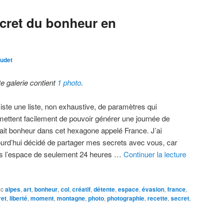
cret du bonheur en
udet
te galerie contient
1 photo
.
xiste une liste, non exhaustive, de paramètres qui
mettent facilement de pouvoir générer une journée de
fait bonheur dans cet hexagone appelé France. J’ai
ourd’hui décidé de partager mes secrets avec vous, car
s l’espace de seulement 24 heures …
Continuer la lecture
ec
alpes
,
art
,
bonheur
,
col
,
créatif
,
détente
,
espace
,
évasion
,
france
,
ret
,
liberté
,
moment
,
montagne
,
photo
,
photographie
,
recette
,
secret
,