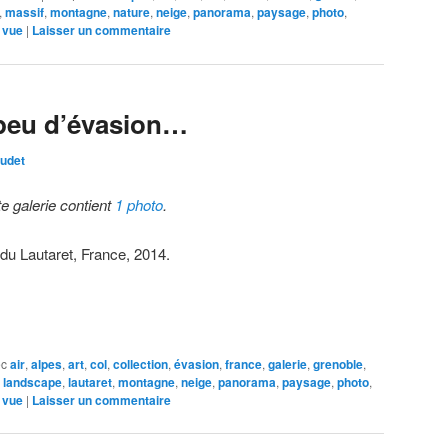
,
massif
,
montagne
,
nature
,
neige
,
panorama
,
paysage
,
photo
,
,
vue
|
Laisser un commentaire
peu d’évasion…
udet
te galerie contient
1 photo
.
 du Lautaret, France, 2014.
ec
air
,
alpes
,
art
,
col
,
collection
,
évasion
,
france
,
galerie
,
grenoble
,
,
landscape
,
lautaret
,
montagne
,
neige
,
panorama
,
paysage
,
photo
,
,
vue
|
Laisser un commentaire