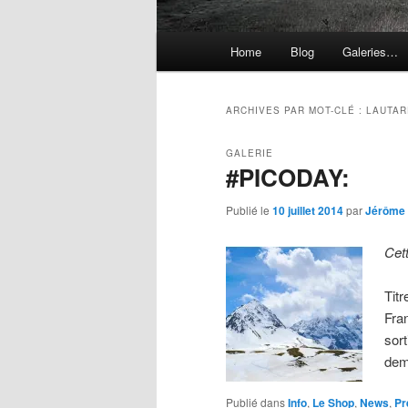
Menu
Home
Blog
Galeries…
principal
ARCHIVES PAR MOT-CLÉ :
LAUTAR
GALERIE
#PICODAY:
Publié le
10 juillet 2014
par
Jérôme
Cet
Titr
Fra
sor
de
Publié dans
Info
,
Le Shop
,
News
,
Pr