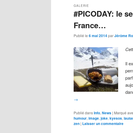
GALERIE
#PICODAY: le se
France…
Publié le
6 mai 2014
par
Jérôme Ro
Cet
Il e
per
par
auj
dan
→
Publié dans
Info
,
News
|
Marqué av
humour
,
image
,
joke
,
kyesos
,
lauta
zen
|
Laisser un commentaire