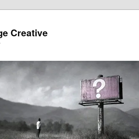
ge Creative
…