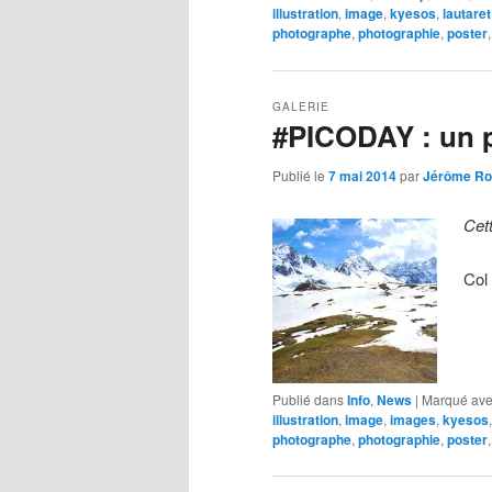
illustration
,
image
,
kyesos
,
lautaret
photographe
,
photographie
,
poster
GALERIE
#PICODAY : un 
Publié le
7 mai 2014
par
Jérôme Ro
Cet
Col
Publié dans
Info
,
News
|
Marqué av
illustration
,
image
,
images
,
kyesos
photographe
,
photographie
,
poster