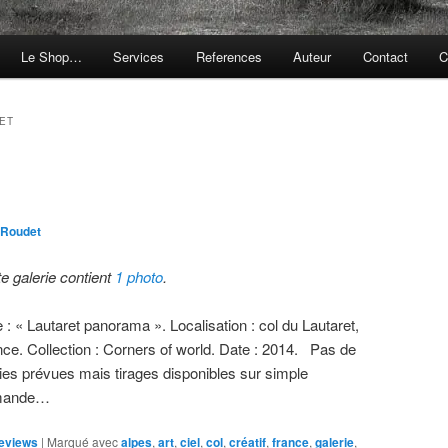
Le Shop…
Services
References
Auteur
Contact
C
ET
 Roudet
te galerie contient
1 photo
.
e : « Lautaret panorama ». Localisation : col du Lautaret,
nce. Collection : Corners of world. Date : 2014. Pas de
ties prévues mais tirages disponibles sur simple
mande…
eviews
|
Marqué avec
alpes
,
art
,
ciel
,
col
,
créatif
,
france
,
galerie
,