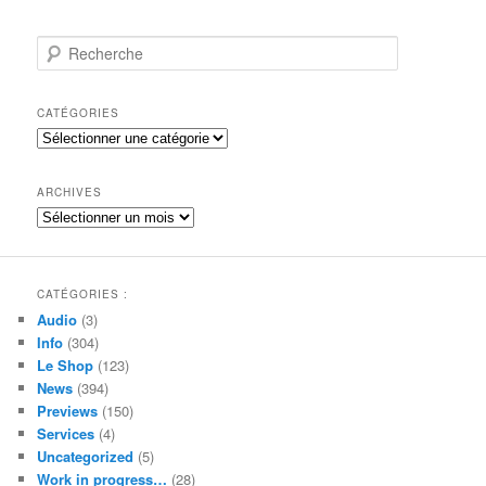
R
e
c
h
CATÉGORIES
e
Catégories
r
c
h
ARCHIVES
e
Archives
CATÉGORIES :
Audio
(3)
Info
(304)
Le Shop
(123)
News
(394)
Previews
(150)
Services
(4)
Uncategorized
(5)
Work in progress…
(28)