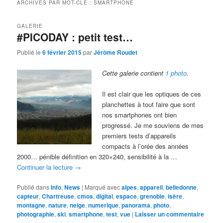
ARCHIVES PAR MOT-CLÉ :
SMARTPHONE
GALERIE
#PICODAY : petit test…
Publié le
6 février 2015
par
Jérôme Roudet
Cette galerie contient
1 photo
.
Il est clair que les optiques de ces
planchettes à tout faire que sont
nos smartphones ont bien
progressé. Je me souviens de mes
premiers tests d’appareils
compacts à l’orée des années
2000… pénible définition en 320×240, sensibilité à la …
Continuer la lecture
→
Publié dans
Info
,
News
|
Marqué avec
alpes
,
appareil
,
belledonne
,
capteur
,
Chartreuse
,
cmos
,
digital
,
espace
,
grenoble
,
isère
,
montagne
,
nature
,
neige
,
numerique
,
panorama
,
photo
,
photographie
,
ski
,
smartphone
,
test
,
vue
|
Laisser un commentaire