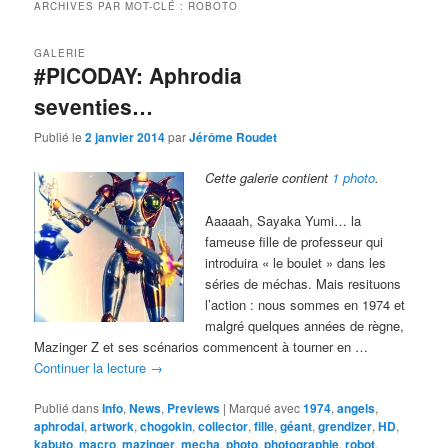
ARCHIVES PAR MOT-CLÉ :
ROBOTO
GALERIE
#PICODAY: Aphrodia
seventies…
Publié le
2 janvier 2014
par
Jérôme Roudet
Cette galerie contient
1 photo
.
Aaaaah, Sayaka Yumi… la
fameuse fille de professeur qui
introduira « le boulet » dans les
séries de méchas. Mais resituons
l’action : nous sommes en 1974 et
malgré quelques années de règne,
Mazinger Z et ses scénarios commencent à tourner en …
Continuer la lecture
→
Publié dans
Info
,
News
,
Previews
|
Marqué avec
1974
,
angels
,
aphrodai
,
artwork
,
chogokin
,
collector
,
fille
,
géant
,
grendizer
,
HD
,
kabuto
,
macro
,
mazinger
,
mecha
,
photo
,
photographie
,
robot
,