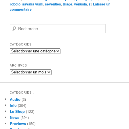
roboto
,
sayaka yumi
,
seventies
,
tirage
,
vénusia
,
z
|
Laisser un
commentaire
R
e
c
h
CATÉGORIES
e
Catégories
r
c
h
ARCHIVES
e
Archives
CATÉGORIES :
Audio
(3)
Info
(304)
Le Shop
(123)
News
(394)
Previews
(150)