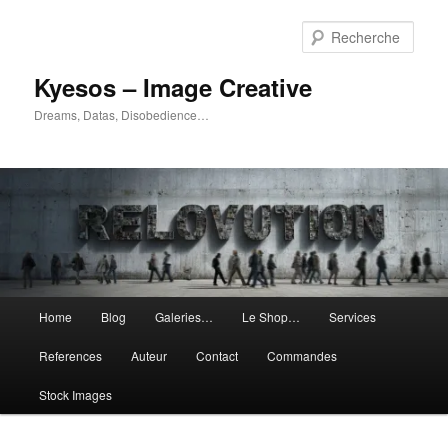
Aller
Aller
au
au
Rech
contenu
contenu
principal
secondaire
Kyesos – Image Creative
Dreams, Datas, Disobedience…
Menu
Home
Blog
Galeries…
Le Shop…
Services
principal
References
Auteur
Contact
Commandes
Stock Images