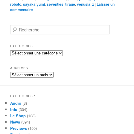
roboto
,
sayaka yumi
,
seventies
,
tirage
,
vénusia
,
z
|
Laisser un
commentaire
R
e
c
h
CATÉGORIES
e
Catégories
r
c
h
ARCHIVES
e
Archives
CATÉGORIES :
Audio
(3)
Info
(304)
Le Shop
(123)
News
(394)
Previews
(150)