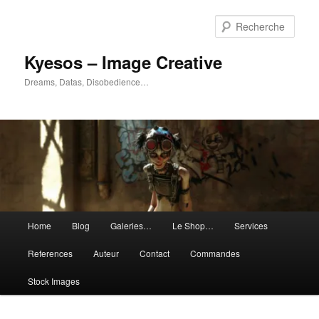
Aller
Aller
au
au
Rech
contenu
contenu
principal
secondaire
Kyesos – Image Creative
Dreams, Datas, Disobedience…
Menu
Home
Blog
Galeries…
Le Shop…
Services
principal
References
Auteur
Contact
Commandes
Stock Images