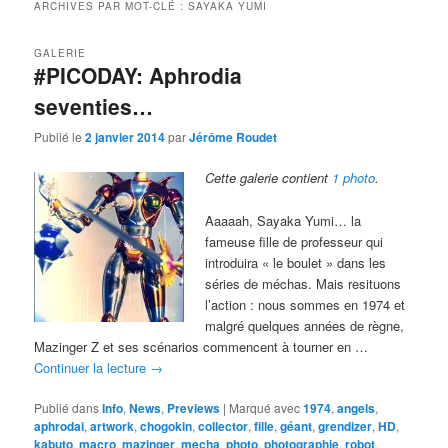
ARCHIVES PAR MOT-CLÉ :
SAYAKA YUMI
GALERIE
#PICODAY: Aphrodia
seventies…
Publié le
2 janvier 2014
par
Jérôme Roudet
Cette galerie contient
1 photo
.
Aaaaah, Sayaka Yumi… la
fameuse fille de professeur qui
introduira « le boulet » dans les
séries de méchas. Mais resituons
l’action : nous sommes en 1974 et
malgré quelques années de règne,
Mazinger Z et ses scénarios commencent à tourner en …
Continuer la lecture
→
Publié dans
Info
,
News
,
Previews
|
Marqué avec
1974
,
angels
,
aphrodai
,
artwork
,
chogokin
,
collector
,
fille
,
géant
,
grendizer
,
HD
,
kabuto
,
macro
,
mazinger
,
mecha
,
photo
,
photographie
,
robot
,