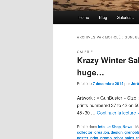
Menu
Home
Blog
Galeries…
principal
ARCHIVES PAR MOT-CLÉ :
GUNBU
GALERIE
Krazy Winter Sale
huge…
Publié le
7 décembre 2014
par
Jér
Artwork : « GunBuster » Size :
prints numbered 37 to 42 on 50
45×30 …
Continuer la lecture
Publié dans
Info
,
Le Shop
,
News
|
M
collector
,
création
,
design
,
grenobl
poster
,
print
,
promo
,
robot
,
sales
,
t