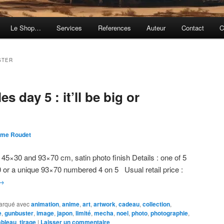
Le Shop…
Services
References
Auteur
Contact
C
STER
s day 5 : it’ll be big or
ôme Roudet
 45×30 and 93×70 cm, satin photo finish Details : one of 5
 or a unique 93×70 numbered 4 on 5 Usual retail price :
→
arqué avec
animation
,
anime
,
art
,
artwork
,
cadeau
,
collection
,
e
,
gunbuster
,
image
,
japon
,
limité
,
mecha
,
noel
,
photo
,
photographie
,
ableau
,
tirage
|
Laisser un commentaire