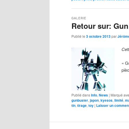
GALERIE
Retour sur: Gun
Publié le
3 octobre 2013
par
Jérôm
Cet
« G
piè
Publié dans
Info
,
News
|
Marqué av
gunbuster
,
japon
,
kyesos
,
limité
,
ma
tin
,
tirage
,
toy
|
Laisser un comment