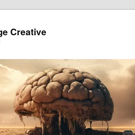
ge Creative
…