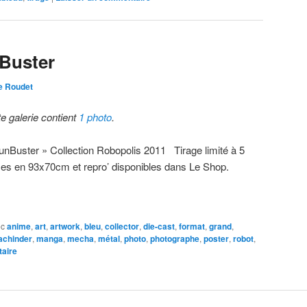
Buster
e Roudet
te galerie contient
1 photo
.
unBuster » Collection Robopolis 2011 Tirage limité à 5
ces en 93x70cm et repro’ disponibles dans Le Shop.
ec
anime
,
art
,
artwork
,
bleu
,
collector
,
die-cast
,
format
,
grand
,
chinder
,
manga
,
mecha
,
métal
,
photo
,
photographe
,
poster
,
robot
,
aire