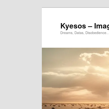
Aller
Aller
au
au
contenu
contenu
Kyesos – Ima
principal
secondaire
Dreams, Datas, Disobedience