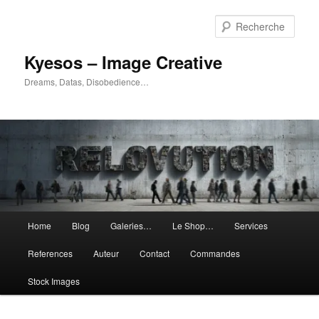
Aller
Aller
au
au
Rech
contenu
contenu
principal
secondaire
Kyesos – Image Creative
Dreams, Datas, Disobedience…
Menu
Home
Blog
Galeries…
Le Shop…
Services
principal
References
Auteur
Contact
Commandes
Stock Images