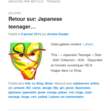
ARCHIVES PAR MOT-CLÉ :
TEENAGE
GALERIE
Retour sur: Japanese
teenager…
Publié le
9 janvier 2014
par
Jérôme Roudet
Cette galerie contient
1 photo
.
Titre : « Japanese Teenager » Date
: 2001 Collection : iXiXi Disponible
en formats numériques HD &
tirages dans Le Shop.
Publié dans
Info
,
Le Shop
,
News
|
Marqué avec
adolescent
,
anime
,
art
,
artwork
,
BD
,
comic
,
design
,
fille
,
girl
,
green
,
illustration
,
japanese
,
japonaise
,
jaune
,
manga
,
poster
,
red
,
rouge
,
style
,
teenage
,
tirage
,
vert
,
yellow
|
Laisser un commentaire