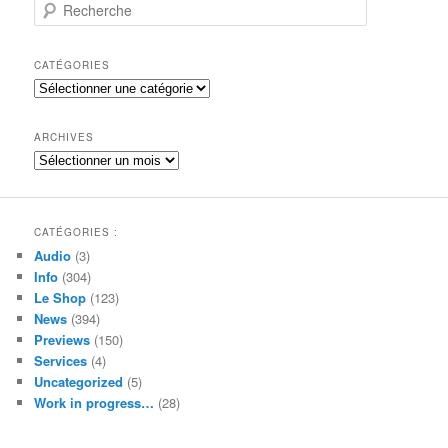
R
e
c
h
CATÉGORIES
e
Catégories
r
c
h
ARCHIVES
e
Archives
CATÉGORIES :
Audio
(3)
Info
(304)
Le Shop
(123)
News
(394)
Previews
(150)
Services
(4)
Uncategorized
(5)
Work in progress…
(28)