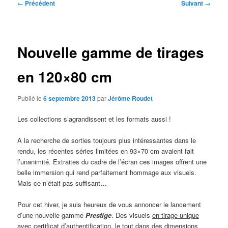
Navigation
←
Précédent
Suivant
→
des
articles
Nouvelle gamme de tirages
en 120×80 cm
Publié le
6 septembre 2013
par
Jérôme Roudet
Les collections s’agrandissent et les formats aussi !
A la recherche de sorties toujours plus intéressantes dans le
rendu, les récentes séries limitées en 93×70 cm avaient fait
l’unanimité. Extraites du cadre de l’écran ces images offrent une
belle immersion qui rend parfaitement hommage aux visuels.
Mais ce n’était pas suffisant…
Pour cet hiver, je suis heureux de vous annoncer le lancement
d’une nouvelle gamme
Prestige
. Des visuels
en tirage unique
avec certificat d’authentification, le tout dans des dimensions