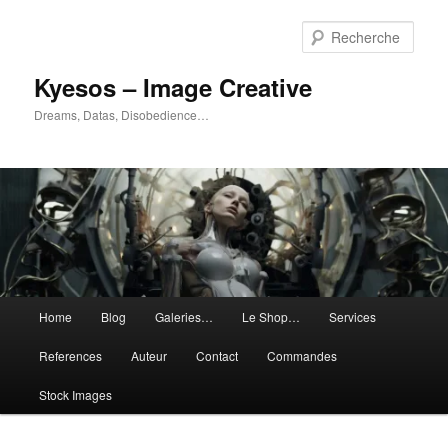
Aller
au
Rech
contenu
principal
Kyesos – Image Creative
Dreams, Datas, Disobedience…
Menu
Home
Blog
Galeries…
Le Shop…
Services
principal
References
Auteur
Contact
Commandes
Stock Images