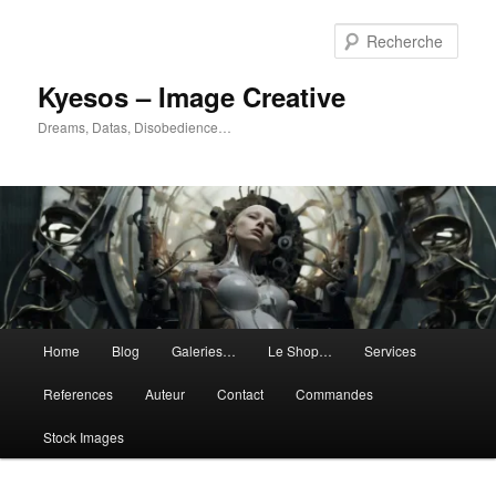
Aller
au
Rech
contenu
principal
Kyesos – Image Creative
Dreams, Datas, Disobedience…
Menu
Home
Blog
Galeries…
Le Shop…
Services
principal
References
Auteur
Contact
Commandes
Stock Images