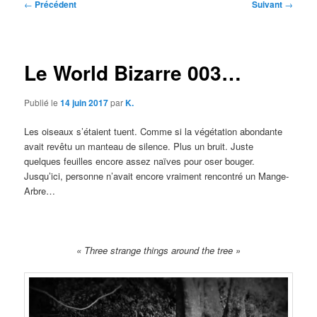
Navigation
←
Précédent
Suivant
→
des
articles
Le World Bizarre 003…
Publié le
14 juin 2017
par
K.
Les oiseaux s’étaient tuent. Comme si la végétation abondante
avait revêtu un manteau de silence. Plus un bruit. Juste
quelques feuilles encore assez naïves pour oser bouger.
Jusqu’ici, personne n’avait encore vraiment rencontré un Mange-
Arbre…
« Three strange things around the tree »