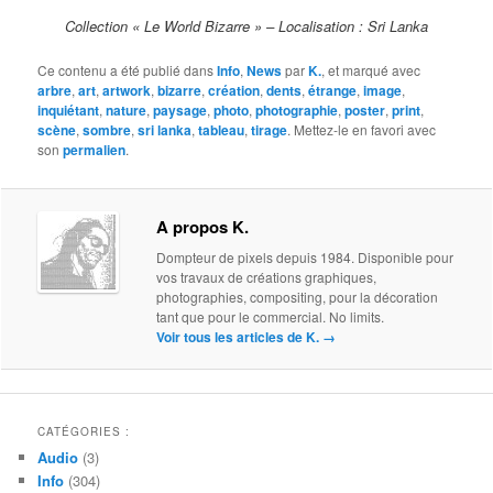
Collection « Le World Bizarre » – Localisation : Sri Lanka
Ce contenu a été publié dans
Info
,
News
par
K.
, et marqué avec
arbre
,
art
,
artwork
,
bizarre
,
création
,
dents
,
étrange
,
image
,
inquiétant
,
nature
,
paysage
,
photo
,
photographie
,
poster
,
print
,
scène
,
sombre
,
sri lanka
,
tableau
,
tirage
. Mettez-le en favori avec
son
permalien
.
A propos K.
Dompteur de pixels depuis 1984. Disponible pour
vos travaux de créations graphiques,
photographies, compositing, pour la décoration
tant que pour le commercial. No limits.
Voir tous les articles de K.
→
CATÉGORIES :
Audio
(3)
Info
(304)