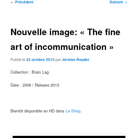
Navigation
←
Précédent
Suivant
→
des
articles
Nouvelle image: « The fine
art of incommunication »
Publié le
25 octobre 2013
par
Jérôme Roudet
Collection : Brain Lag
Date : 2006 / Release 2013
Bientôt disponible en HD dans
Le Shop
.