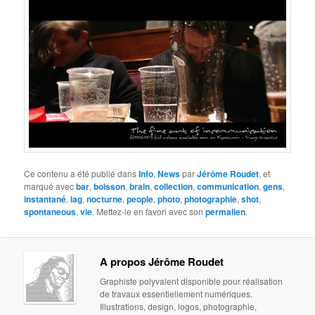
Ce contenu a été publié dans
Info
,
News
par
Jérôme Roudet
, et
marqué avec
bar
,
boisson
,
brain
,
collection
,
communication
,
gens
,
instantané
,
lag
,
nocturne
,
people
,
photo
,
photographie
,
shot
,
spontaneous
,
vie
. Mettez-le en favori avec son
permalien
.
A propos Jérôme Roudet
Graphiste polyvalent disponible pour réalisation
de travaux essentiellement numériques.
Illustrations, design, logos, photographie,