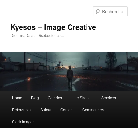
Aller
au
Rech
contenu
principal
Kyesos – Image Creative
Dreams, Datas, Disobedience…
Menu
Home
Blog
Galeries…
Le Shop…
Services
principal
References
Auteur
Contact
Commandes
Stock Images