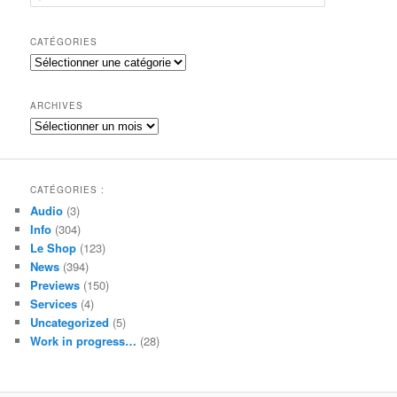
e
c
h
CATÉGORIES
e
Catégories
r
c
h
ARCHIVES
e
Archives
CATÉGORIES :
Audio
(3)
Info
(304)
Le Shop
(123)
News
(394)
Previews
(150)
Services
(4)
Uncategorized
(5)
Work in progress…
(28)