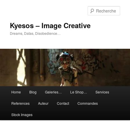
Aller
Aller
au
au
Rech
contenu
contenu
principal
secondaire
Kyesos – Image Creative
Dreams, Datas, Disobedience…
Menu
Home
Blog
Galeries…
Le Shop…
Services
principal
References
Auteur
Contact
Commandes
Stock Images