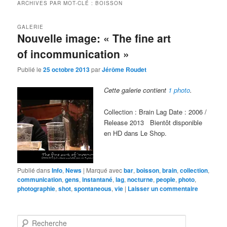
ARCHIVES PAR MOT-CLÉ :
BOISSON
GALERIE
Nouvelle image: « The fine art
of incommunication »
Publié le
25 octobre 2013
par
Jérôme Roudet
Cette galerie contient
1 photo
.
Collection : Brain Lag Date : 2006 /
Release 2013 Bientôt disponible
en HD dans Le Shop.
Publié dans
Info
,
News
|
Marqué avec
bar
,
boisson
,
brain
,
collection
,
communication
,
gens
,
instantané
,
lag
,
nocturne
,
people
,
photo
,
photographie
,
shot
,
spontaneous
,
vie
|
Laisser un commentaire
R