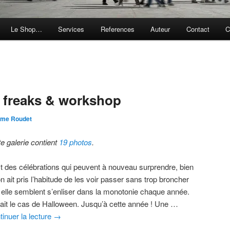
Le Shop…
Services
References
Auteur
Contact
C
S
 freaks & workshop
ôme Roudet
te galerie contient
19 photos
.
est des célébrations qui peuvent à nouveau surprendre, bien
n ait pris l’habitude de les voir passer sans trop broncher
t elle semblent s’enliser dans la monotonie chaque année.
tait le cas de Halloween. Jusqu’à cette année ! Une …
tinuer la lecture
→