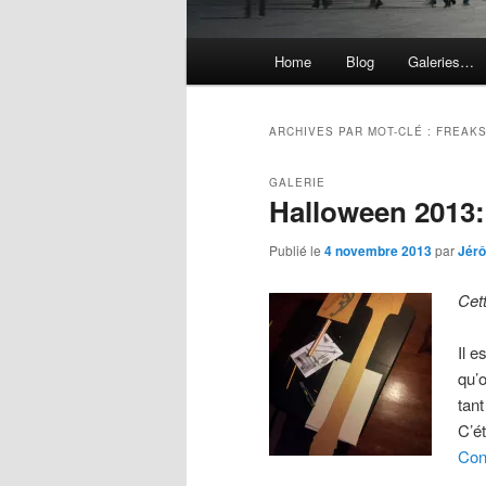
Menu
Home
Blog
Galeries…
principal
ARCHIVES PAR MOT-CLÉ :
FREAK
GALERIE
Halloween 2013:
Publié le
4 novembre 2013
par
Jér
Cet
Il 
qu’o
tan
C’é
Con