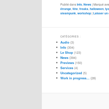
Publié dans
Info
,
News
|
Marqué av
étrange
,
fête
,
freaks
,
halloween
,
ly
steampunk
,
workshop
|
Laisser un
CATÉGORIES :
Audio
(3)
Info
(304)
Le Shop
(123)
News
(394)
Previews
(150)
Services
(4)
Uncategorized
(5)
Work in progress…
(28)