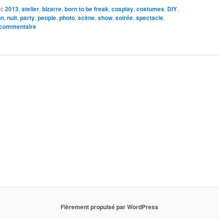
ec
2013
,
atelier
,
bizarre
,
born to be freak
,
cosplay
,
costumes
,
DIY
,
on
,
nuit
,
party
,
people
,
photo
,
scène
,
show
,
soirée
,
spectacle
,
 commentaire
Fièrement propulsé par WordPress