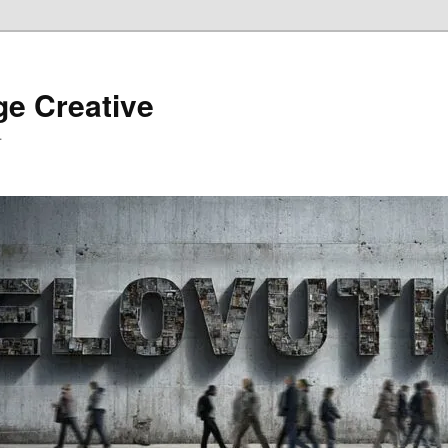
ge Creative
…