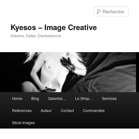
Aller
au
Rech
contenu
principal
Kyesos – Image Creative
Dreams, Datas, Disobedience…
Menu
Home
Blog
Galeries…
Le Shop…
Services
principal
References
Auteur
Contact
Commandes
Stock Images