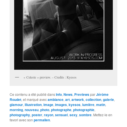
« Celeste » preview. – Credits : Kyesos
Ce contenu a été publié dans
Info
,
News
,
Previews
par
Jérôme
Roudet
, et marqué avec
ambiance
,
art
,
artwork
,
collection
,
galerie
,
glamour
,
illustration
,
image
,
images
,
kyesos
,
lumière
,
matin
,
morning
,
nouveau
,
photo
,
photographe
,
photographie
,
photography
,
poster
,
rayon
,
sensuel
,
sexy
,
sombre
. Mettez-le en
favori avec son
permalien
.