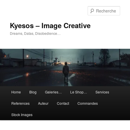
Aller
au
Rech
contenu
principal
Kyesos – Image Creative
Dreams, Datas, Disobedience…
Menu
Home
Blog
Galeries…
Le Shop…
Services
principal
References
Auteur
Contact
Commandes
Stock Images