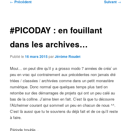
Navigation
←
Précédent
Suivant
→
des
articles
#PICODAY : en fouillant
dans les archives…
Publié le
16 mars 2015
par
Jérôme Roudet
Moui… on peut dire qu’il y a grosso modo 7 années de créa’ un
peu en vrac qui contrairement aux précédentes non jamais été
triées / classées / archivées comme dans un petit monastère
numérique. Donc normal que quelques temps plus tard on
retombe sur des démarrages de projets qui ont un peu calé au
bas de la colline. J’aime bien en fait. C’est là que tu découvre
l’Alzheimer courant qui sommeil un peu en chacun de nous ^^.
C’est là aussi que tu te souviens du déjà fait et de ce qu’il reste
à faire.
Période trouble…