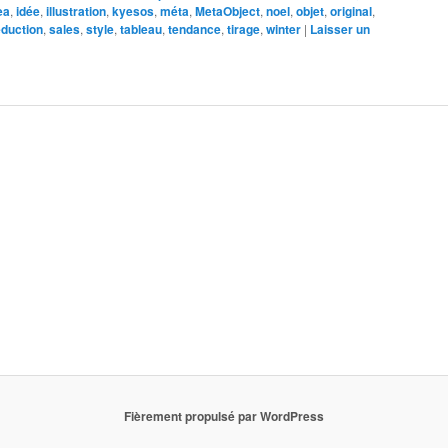
ea
,
idée
,
illustration
,
kyesos
,
méta
,
MetaObject
,
noel
,
objet
,
original
,
éduction
,
sales
,
style
,
tableau
,
tendance
,
tirage
,
winter
|
Laisser un
Fièrement propulsé par WordPress