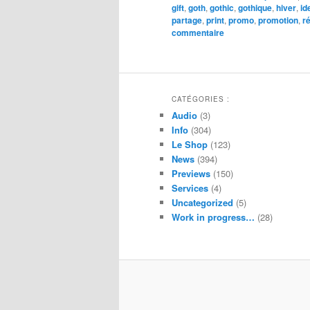
gift
,
goth
,
gothic
,
gothique
,
hiver
,
id
partage
,
print
,
promo
,
promotion
,
r
commentaire
CATÉGORIES :
Audio
(3)
Info
(304)
Le Shop
(123)
News
(394)
Previews
(150)
Services
(4)
Uncategorized
(5)
Work in progress…
(28)