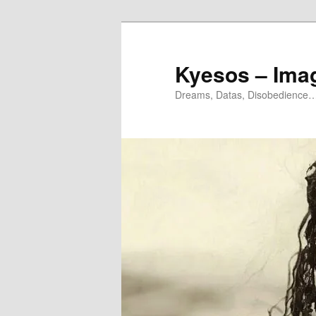
Aller
Aller
au
au
contenu
contenu
Kyesos – Ima
principal
secondaire
Dreams, Datas, Disobedience