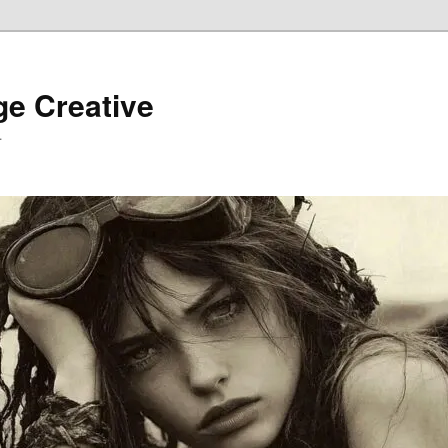
ge Creative
…