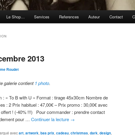
Le Shop…
Services
References
Auteur
Contact
C
ION
cembre 2013
ôme Roudet
te galerie contient
1 photo
.
 : « To B with U » Format : tirage 45x30cm Nombre de
es : 2 Prix habituel : 47,00€ – Prix promo : 30,00€ avec
t offert ! (-40% !!!) Pour commander : prendre contact
idement pour …
Continuer la lecture
→
arqué avec
art
,
artwork
,
bas prix
,
cadeau
,
christmas
,
dark
,
design
,