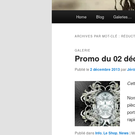
Menu
Home
Blog
Galeries…
principal
ARCHIVES PAR MOT-CLÉ :
RÉDUCT
GALERIE
Promo du 02 dé
Publié le
2 décembre 2013
par
Jér
Cet
Nom
pièc
por
rap
Publié dans
Info
,
Le Shop
,
News
|
M