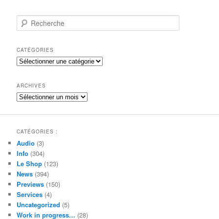
R
e
c
h
CATÉGORIES
e
Catégories
r
c
h
ARCHIVES
e
Archives
CATÉGORIES :
Audio
(3)
Info
(304)
Le Shop
(123)
News
(394)
Previews
(150)
Services
(4)
Uncategorized
(5)
Work in progress…
(28)