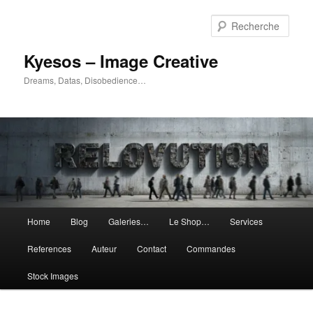
Aller
Aller
au
au
Rech
contenu
contenu
principal
secondaire
Kyesos – Image Creative
Dreams, Datas, Disobedience…
Menu
Home
Blog
Galeries…
Le Shop…
Services
principal
References
Auteur
Contact
Commandes
Stock Images