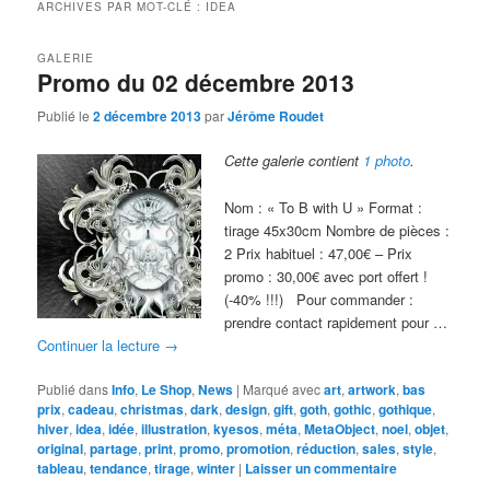
ARCHIVES PAR MOT-CLÉ :
IDEA
GALERIE
Promo du 02 décembre 2013
Publié le
2 décembre 2013
par
Jérôme Roudet
Cette galerie contient
1 photo
.
Nom : « To B with U » Format :
tirage 45x30cm Nombre de pièces :
2 Prix habituel : 47,00€ – Prix
promo : 30,00€ avec port offert !
(-40% !!!) Pour commander :
prendre contact rapidement pour …
Continuer la lecture
→
Publié dans
Info
,
Le Shop
,
News
|
Marqué avec
art
,
artwork
,
bas
prix
,
cadeau
,
christmas
,
dark
,
design
,
gift
,
goth
,
gothic
,
gothique
,
hiver
,
idea
,
idée
,
illustration
,
kyesos
,
méta
,
MetaObject
,
noel
,
objet
,
original
,
partage
,
print
,
promo
,
promotion
,
réduction
,
sales
,
style
,
tableau
,
tendance
,
tirage
,
winter
|
Laisser un commentaire