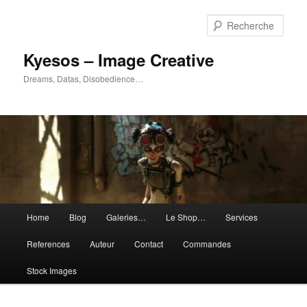
Aller
Aller
au
au
Rech
contenu
contenu
principal
secondaire
Kyesos – Image Creative
Dreams, Datas, Disobedience…
Menu
Home
Blog
Galeries…
Le Shop…
Services
principal
References
Auteur
Contact
Commandes
Stock Images