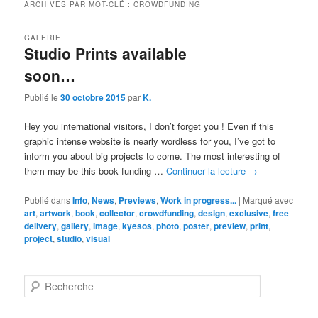
ARCHIVES PAR MOT-CLÉ :
CROWDFUNDING
GALERIE
Studio Prints available
soon…
Publié le
30 octobre 2015
par
K.
Hey you international visitors, I don’t forget you ! Even if this
graphic intense website is nearly wordless for you, I’ve got to
inform you about big projects to come. The most interesting of
them may be this book funding …
Continuer la lecture
→
Publié dans
Info
,
News
,
Previews
,
Work in progress...
|
Marqué avec
art
,
artwork
,
book
,
collector
,
crowdfunding
,
design
,
exclusive
,
free
delivery
,
gallery
,
image
,
kyesos
,
photo
,
poster
,
preview
,
print
,
project
,
studio
,
visual
R
e
c