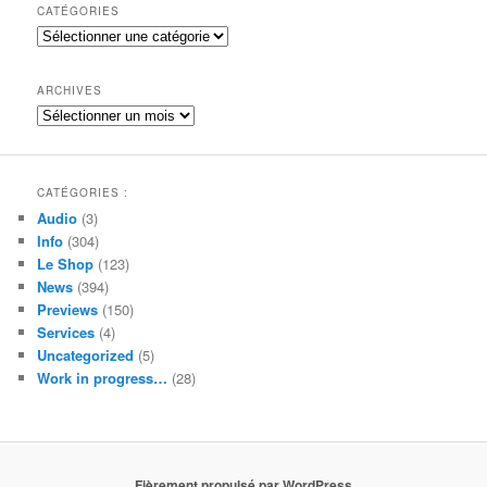
h
CATÉGORIES
e
Catégories
r
c
h
ARCHIVES
e
Archives
CATÉGORIES :
Audio
(3)
Info
(304)
Le Shop
(123)
News
(394)
Previews
(150)
Services
(4)
Uncategorized
(5)
Work in progress…
(28)
Fièrement propulsé par WordPress