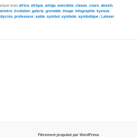
arqué avec
africa
,
afrique
,
amiga
,
anecdote
,
classe
,
cours
,
dessin
,
hémère
,
évolution
,
galerie
,
grenoble
,
image
,
infographie
,
kyesos
,
olycréa
,
professeur
,
sable
,
symbol
,
symbole
,
symbolique
|
Laisser
Fièrement propulsé par WordPress