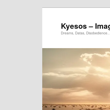
Aller
Aller
au
au
contenu
contenu
Kyesos – Ima
principal
secondaire
Dreams, Datas, Disobedience