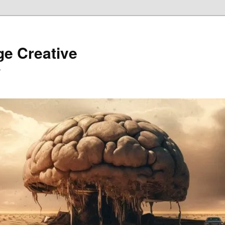
ge Creative
…