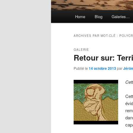
Menu
Home
Blog
Galeries…
principal
ARCHIVES PAR MOT-CLÉ :
POLYC
GALERIE
Retour sur: Terr
Publié le
14 octobre 2013
par
Jérô
Cet
Cet
évid
rem
dan
cap