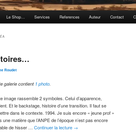
Le Shop…
Services
References
Auteur
Contact
C
RÉA
itoires…
me Roudet
te galerie contient
1 photo
.
te image rassemble 2 symboles. Celui d’apparence,
ent. Et le backstage, histoire d’une transition. Il faut se
ettre dans le contexte. 1994. Je suis encore « jeune prof »
s une matière que l’ANPE de l’époque n’est pas encore
able de hisser …
Continuer la lecture
→