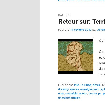
GALERIE
Retour sur: Terr
Publié le
14 octobre 2013
par
Jérô
Cet
Cet
évid
rem
dan
cap
Publié dans
Info
,
Le Shop
,
News
|
M
drawing
,
élèves
,
enseignement
,
ép
mac
,
nostalgie
,
océan
,
ocena
,
pc
,
p
un commentaire