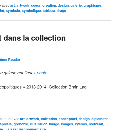
 avec
art
,
artwork
,
coeur
,
création
,
design
,
galerie
,
graphisme
,
int
,
symbole
,
symbolique
,
tableau
,
tirage
 dans la collection
rôme Roudet
te galerie contient
1 photo
.
éopolitiques » 2013-2014. Collection Brain Lag.
Marqué avec
art
,
artwork
,
collection
,
conceptuel
,
design
,
diplomatie
,
aphiste
,
grenoble
,
illustration
,
image
,
images
,
kyesos
,
nouveau
,
ue
|
Laisser un commentaire