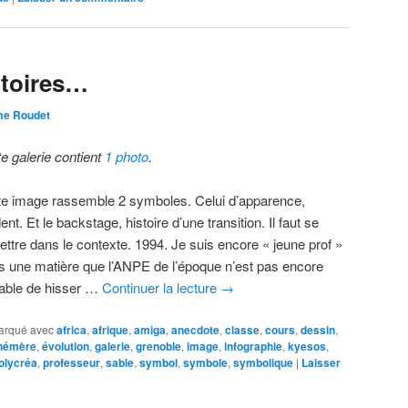
itoires…
me Roudet
te galerie contient
1 photo
.
te image rassemble 2 symboles. Celui d’apparence,
ent. Et le backstage, histoire d’une transition. Il faut se
ettre dans le contexte. 1994. Je suis encore « jeune prof »
s une matière que l’ANPE de l’époque n’est pas encore
able de hisser …
Continuer la lecture
→
arqué avec
africa
,
afrique
,
amiga
,
anecdote
,
classe
,
cours
,
dessin
,
hémère
,
évolution
,
galerie
,
grenoble
,
image
,
infographie
,
kyesos
,
olycréa
,
professeur
,
sable
,
symbol
,
symbole
,
symbolique
|
Laisser