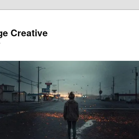
ge Creative
…