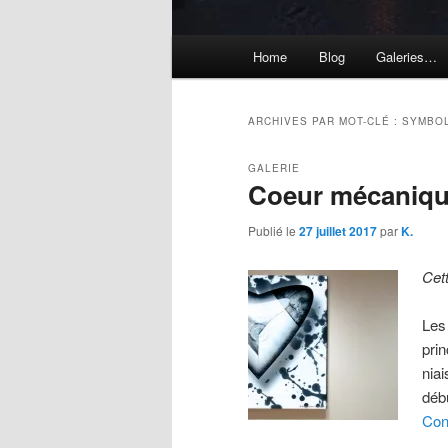
Menu
Home
Blog
Galeries…
principal
ARCHIVES PAR MOT-CLÉ :
SYMBO
GALERIE
Coeur mécaniq
Publié le
27 juillet 2017
par
K.
Cet
Les
pri
nia
déb
Con