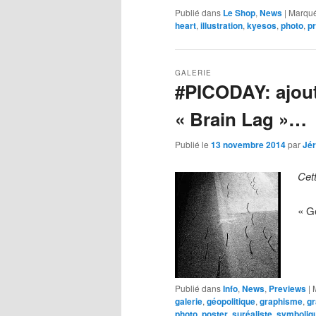
Publié dans
Le Shop
,
News
|
Marqué
heart
,
illustration
,
kyesos
,
photo
,
pr
GALERIE
#PICODAY: ajout
« Brain Lag »…
Publié le
13 novembre 2014
par
Jé
Cet
« G
Publié dans
Info
,
News
,
Previews
|
galerie
,
géopolitique
,
graphisme
,
gr
photo
,
poster
,
suréaliste
,
symboliq