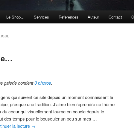
Le Shop…
Services
References
Auteur
Contact
C
LIQUE
ue…
te galerie contient
3 photos
.
 gens qui suivent ce site depuis un moment connaissent le
ncipe, presque une tradition. J’aime bien reprendre ce thème
is du coeur qui visuellement tourne en boucle depuis le
ut des temps pour le bousculer un peu sur mes …
tinuer la lecture
→