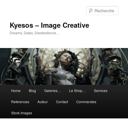
Aller
Aller
au
au
Rech
contenu
contenu
principal
secondaire
Kyesos – Image Creative
Dreams, Datas, Disobedience…
Menu
Home
Blog
Galeries…
Le Shop…
Services
principal
References
Auteur
Contact
Commandes
Stock Images