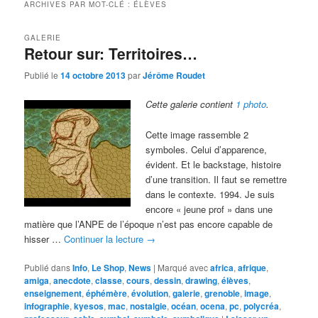
ARCHIVES PAR MOT-CLÉ :
ÉLÈVES
GALERIE
Retour sur: Territoires…
Publié le
14 octobre 2013
par
Jérôme Roudet
Cette galerie contient
1 photo
.
Cette image rassemble 2
symboles. Celui d’apparence,
évident. Et le backstage, histoire
d’une transition. Il faut se remettre
dans le contexte. 1994. Je suis
encore « jeune prof » dans une
matière que l’ANPE de l’époque n’est pas encore capable de
hisser …
Continuer la lecture
→
Publié dans
Info
,
Le Shop
,
News
|
Marqué avec
africa
,
afrique
,
amiga
,
anecdote
,
classe
,
cours
,
dessin
,
drawing
,
élèves
,
enseignement
,
éphémère
,
évolution
,
galerie
,
grenoble
,
image
,
infographie
,
kyesos
,
mac
,
nostalgie
,
océan
,
ocena
,
pc
,
polycréa
,