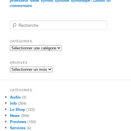
professeur
,
sable
,
symbol
,
symbole
,
symbolique
|
Laisser un
commentaire
R
e
c
h
CATÉGORIES
e
Catégories
r
c
h
ARCHIVES
e
Archives
CATÉGORIES :
Audio
(3)
Info
(304)
Le Shop
(123)
News
(394)
Previews
(150)
Services
(4)