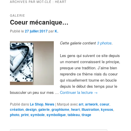
ARCHIVES PAR MOT-CLÉ :
HEART
GALERIE
Coeur mécanique…
Publié le
27 juillet 2017
par
K.
Cette galerie contient
3 photos
.
Les gens qui suivent ce site depuis
un moment connaissent le principe,
presque une tradition. J’aime bien
reprendre ce thème niais du coeur
qui visuellement tourne en boucle
depuis le début des temps pour le
bousculer un peu sur mes …
Continuer la lecture
→
Publié dans
Le Shop
,
News
|
Marqué avec
art
,
artwork
,
coeur
,
création
,
design
,
galerie
,
graphisme
,
heart
,
illustration
,
kyesos
,
photo
,
print
,
symbole
,
symbolique
,
tableau
,
tirage