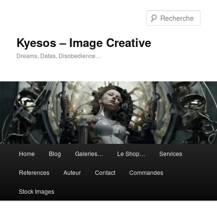
Aller
Aller
au
au
Rech
contenu
contenu
principal
secondaire
Kyesos – Image Creative
Dreams, Datas, Disobedience…
Menu
Home
Blog
Galeries…
Le Shop…
Services
principal
References
Auteur
Contact
Commandes
Stock Images