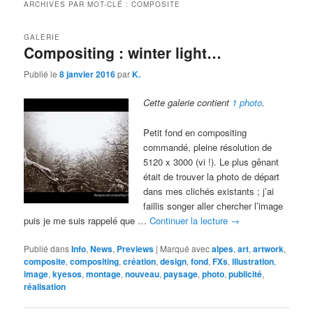
ARCHIVES PAR MOT-CLÉ :
COMPOSITE
GALERIE
Compositing : winter light…
Publié le
8 janvier 2016
par
K.
Cette galerie contient
1 photo
.
Petit fond en compositing
commandé, pleine résolution de
5120 x 3000 (vi !). Le plus gênant
était de trouver la photo de départ
dans mes clichés existants ; j’ai
faillis songer aller chercher l’image
puis je me suis rappelé que …
Continuer la lecture
→
Publié dans
Info
,
News
,
Previews
|
Marqué avec
alpes
,
art
,
artwork
,
composite
,
compositing
,
création
,
design
,
fond
,
FXs
,
illustration
,
image
,
kyesos
,
montage
,
nouveau
,
paysage
,
photo
,
publicité
,
réalisation