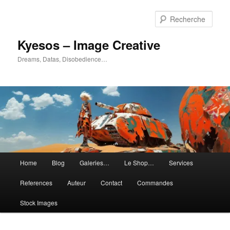
Aller
Aller
au
au
Rech
contenu
contenu
principal
secondaire
Kyesos – Image Creative
Dreams, Datas, Disobedience…
Menu
Home
Blog
Galeries…
Le Shop…
Services
principal
References
Auteur
Contact
Commandes
Stock Images