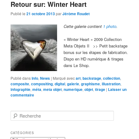
Retour sur: Winter Heart
Publié le
21 octobre 2013
par
Jérôme Roudet
Cette galerie contient
1 photo
.
« Winter Heart » 2009 Collection
Meta Objets II >> Petit backstage
bonus sur les étapes de fabrication.
Dispo en HD numérique & tirages
dans Le Shop.
Publié dans
Info
,
News
|
Marqué avec
art
,
backstage
,
collection
,
composite
,
compositing
,
digital
,
galerie
,
graphisme
,
illustration
,
infographie
,
méta
,
meta objet
,
numerique
,
objet
,
tirage
|
Laisser un
commentaire
R
e
c
h
CATÉGORIES
e