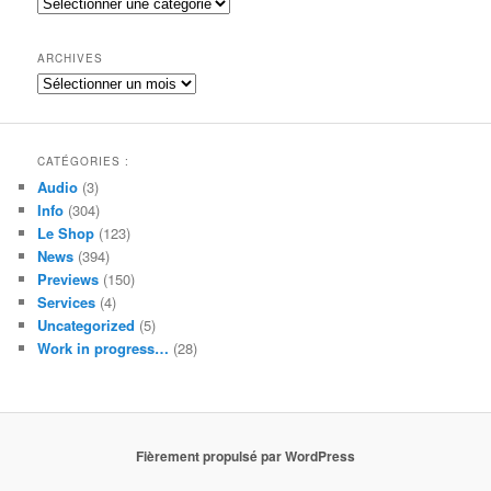
Catégories
r
c
h
ARCHIVES
e
Archives
CATÉGORIES :
Audio
(3)
Info
(304)
Le Shop
(123)
News
(394)
Previews
(150)
Services
(4)
Uncategorized
(5)
Work in progress…
(28)
Fièrement propulsé par WordPress