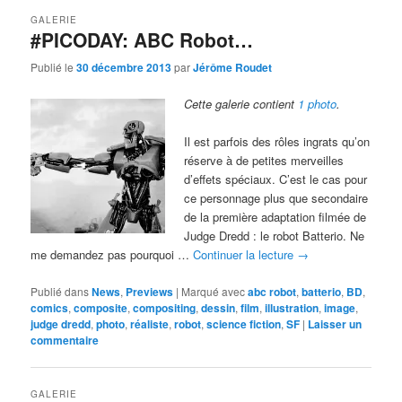
GALERIE
#PICODAY: ABC Robot…
Publié le
30 décembre 2013
par
Jérôme Roudet
Cette galerie contient
1 photo
.
Il est parfois des rôles ingrats qu’on
réserve à de petites merveilles
d’effets spéciaux. C’est le cas pour
ce personnage plus que secondaire
de la première adaptation filmée de
Judge Dredd : le robot Batterio. Ne
me demandez pas pourquoi …
Continuer la lecture
→
Publié dans
News
,
Previews
|
Marqué avec
abc robot
,
batterio
,
BD
,
comics
,
composite
,
compositing
,
dessin
,
film
,
illustration
,
image
,
judge dredd
,
photo
,
réaliste
,
robot
,
science fiction
,
SF
|
Laisser un
commentaire
GALERIE