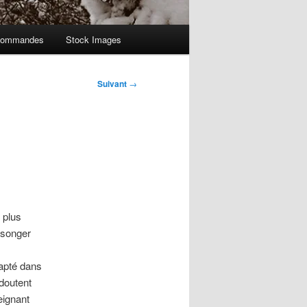
ommandes
Stock Images
Suivant
→
 plus
s songer
dapté dans
 doutent
eignant