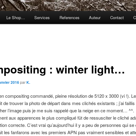
Le Shop…
Services
References
Auteur
Contact
C
positing : winter light…
janvier 2016
par
K.
 en compositing commandé, pleine résolution de 5120 x 3000 (vi !). Le
t de trouver la photo de départ dans mes clichés existants ; j’ai failli
cher l’image puis je me suis rappelé que la neige en ce moment… ^^.
ent aux apparences le plus compliqué fût de ressusciter le cliché a
tion correcte. C’est vrai qu’aujourd’hui il y a peu de personnes qui se
ait les fanfarons avec les premiers APN pas vraiment sensibles et att