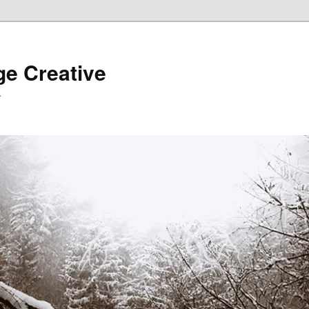
ge Creative
…