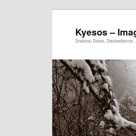
Aller
au
contenu
Kyesos – Ima
principal
Dreams, Datas, Disobedience