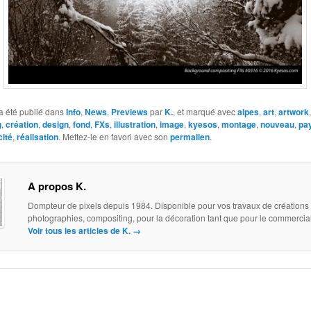
a été publié dans
Info
,
News
,
Previews
par
K.
, et marqué avec
alpes
,
art
,
artwork
g
,
création
,
design
,
fond
,
FXs
,
illustration
,
image
,
kyesos
,
montage
,
nouveau
,
pa
cité
,
réalisation
. Mettez-le en favori avec son
permalien
.
A propos K.
Dompteur de pixels depuis 1984. Disponible pour vos travaux de créations
photographies, compositing, pour la décoration tant que pour le commercial.
Voir tous les articles de K.
→