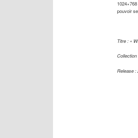
1024×768 p
pouvoir s
Titre : « W
Collectio
Release :