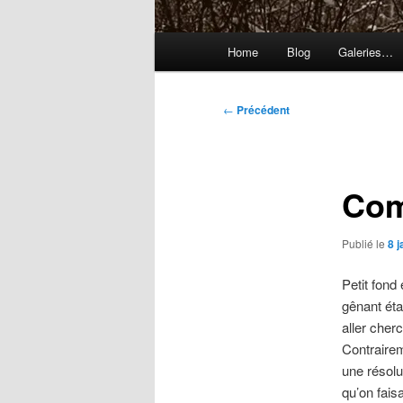
Menu
Home
Blog
Galeries…
principal
Navigation
←
Précédent
des
articles
Com
Publié le
8 
Petit fond
gênant étai
aller cher
Contrairem
une résolu
qu’on fais