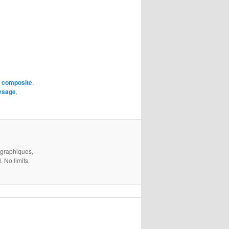
,
composite
,
ysage
,
 graphiques,
 No limits.