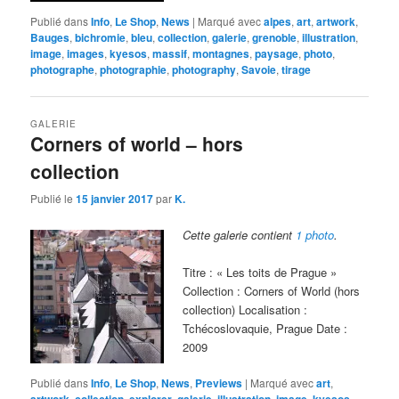
Publié dans
Info
,
Le Shop
,
News
|
Marqué avec
alpes
,
art
,
artwork
,
Bauges
,
bichromie
,
bleu
,
collection
,
galerie
,
grenoble
,
illustration
,
image
,
images
,
kyesos
,
massif
,
montagnes
,
paysage
,
photo
,
photographe
,
photographie
,
photography
,
Savoie
,
tirage
GALERIE
Corners of world – hors
collection
Publié le
15 janvier 2017
par
K.
Cette galerie contient
1 photo
.
Titre : « Les toits de Prague »
Collection : Corners of World (hors
collection) Localisation :
Tchécoslovaquie, Prague Date :
2009
Publié dans
Info
,
Le Shop
,
News
,
Previews
|
Marqué avec
art
,
,
,
,
,
,
,
,