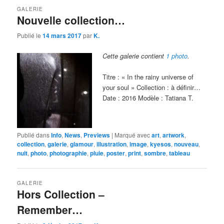
GALERIE
Nouvelle collection…
Publié le
14 mars 2017
par
K.
Cette galerie contient
1 photo
.
Titre : « In the rainy universe of
your soul » Collection : à définir…
Date : 2016 Modèle : Tatiana T.
Publié dans
Info
,
News
,
Previews
|
Marqué avec
art
,
artwork
,
collection
,
galerie
,
glamour
,
illustration
,
image
,
kyesos
,
nouveau
,
nuit
,
photo
,
photographie
,
pluie
,
poster
,
print
,
sombre
,
tableau
GALERIE
Hors Collection –
Remember…