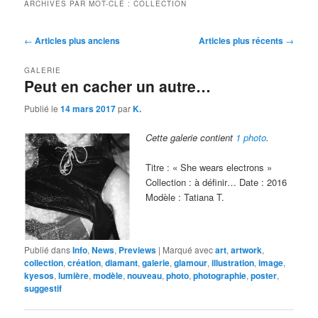
ARCHIVES PAR MOT-CLÉ :
COLLECTION
Navigation
←
Articles plus anciens
Articles plus récents
→
des
articles
GALERIE
Peut en cacher un autre…
Publié le
14 mars 2017
par
K.
Cette galerie contient
1 photo
.
Titre : « She wears electrons »
Collection : à définir… Date : 2016
Modèle : Tatiana T.
Publié dans
Info
,
News
,
Previews
|
Marqué avec
art
,
artwork
,
collection
,
création
,
diamant
,
galerie
,
glamour
,
illustration
,
image
,
kyesos
,
lumière
,
modèle
,
nouveau
,
photo
,
photographie
,
poster
,
suggestif