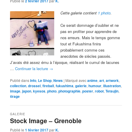
Publié le
2 février 2017
par
K.
Cette galerie contient
1 photo
.
Ce serait dommage d’oublier et ne
pas en profiter pour apprendre de
nos erreurs. Mais le temps gomme
tout et Fukushima finira
probablement comme ces
anecdotes de siècles passés.
J’avais été assez ému à l’époque, réalisant le cumul de lacunes
…
Continuer la lecture
→
Publié dans
Info
,
Le Shop
,
News
|
Marqué avec
anime
,
art
,
artwork
,
collection
,
drossel
,
fireball
,
fukushima
,
galerie
,
humour
,
illustration
,
image
,
japon
,
kyesos
,
photo
,
photographie
,
poster
,
robot
,
Tetsujin
,
tirage
GALERIE
Stock Image – Grenoble
Publié le
1 février 2017
par
K.