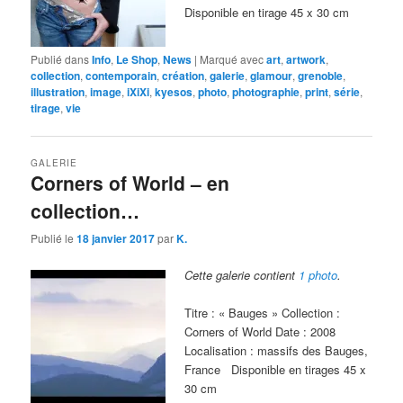
Disponible en tirage 45 x 30 cm
Publié dans
Info
,
Le Shop
,
News
|
Marqué avec
art
,
artwork
,
collection
,
contemporain
,
création
,
galerie
,
glamour
,
grenoble
,
illustration
,
image
,
iXiXi
,
kyesos
,
photo
,
photographie
,
print
,
série
,
tirage
,
vie
GALERIE
Corners of World – en
collection…
Publié le
18 janvier 2017
par
K.
Cette galerie contient
1 photo
.
Titre : « Bauges » Collection :
Corners of World Date : 2008
Localisation : massifs des Bauges,
France Disponible en tirages 45 x
30 cm