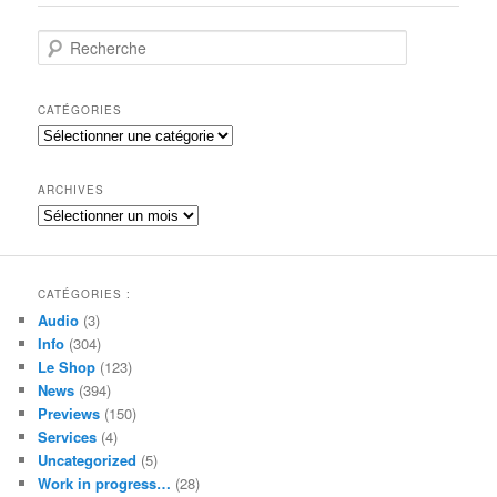
articles
R
e
c
h
CATÉGORIES
e
Catégories
r
c
h
ARCHIVES
e
Archives
CATÉGORIES :
Audio
(3)
Info
(304)
Le Shop
(123)
News
(394)
Previews
(150)
Services
(4)
Uncategorized
(5)
Work in progress…
(28)