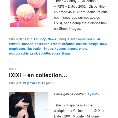
Titre : « Candy » Collection :
« iXiXi » Date : 2002 Disponible
en tirage 45 x 30 cm (couleurs plus
optimisées que sur cet aperçu
RVB), série complète à disposition
en Stock Images.
Publié dans
Info
,
Le Shop
,
News
|
Marqué avec
appétissant
,
art
,
artwork
,
bonbon
,
collection
,
créatif
,
création
,
cuisine
,
design
,
doux
,
graphisme
,
illustration
,
image
,
kyesos
,
macro
,
photo
,
photographie
,
print
,
sucette
,
sucre
,
tirage
GALERIE
iXiXi – en collection…
Publié le
19 janvier 2017
par
K.
Cette galerie contient
1 photo
.
Titre : « Happiness in the
workplace » Collection : « iXiXi »
Date : 2004 Modèle : Miloune