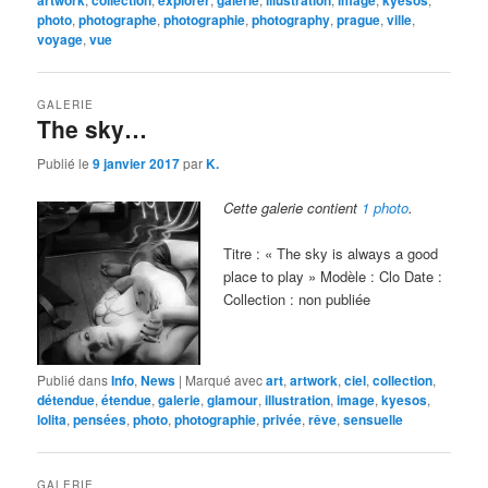
artwork
collection
explorer
galerie
illustration
image
kyesos
photo
,
photographe
,
photographie
,
photography
,
prague
,
ville
,
voyage
,
vue
GALERIE
The sky…
Publié le
9 janvier 2017
par
K.
Cette galerie contient
1 photo
.
Titre : « The sky is always a good
place to play » Modèle : Clo Date :
Collection : non publiée
Publié dans
Info
,
News
|
Marqué avec
art
,
artwork
,
ciel
,
collection
,
détendue
,
étendue
,
galerie
,
glamour
,
illustration
,
image
,
kyesos
,
lolita
,
pensées
,
photo
,
photographie
,
privée
,
rêve
,
sensuelle
GALERIE