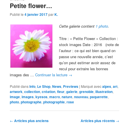
Petite flower…
Publié le
4 janvier 2017
par
K.
Cette galerie contient
1 photo
.
Titre : « Petite Flower » Collection :
stock images Date : 2016 (note de
l’auteur : ce qui est bien quand on
passe une nouvelle année, c’est
qu’on peut estimer avoir assez de
recul pour extraire les bonnes
images des …
Continuer la lecture
→
Publié dans
Info
,
Le Shop
,
News
,
Previews
|
Marqué avec
alpes
,
art
,
artwork
,
collection
,
création
,
fleur
,
galerie
,
grenoble
,
illustration
,
image
,
images
,
kyesos
,
macro
,
nature
,
nouveau
,
paquerette
,
photo
,
photographe
,
photographie
,
rose
Navigation
←
Articles plus anciens
Articles plus récents
→
des