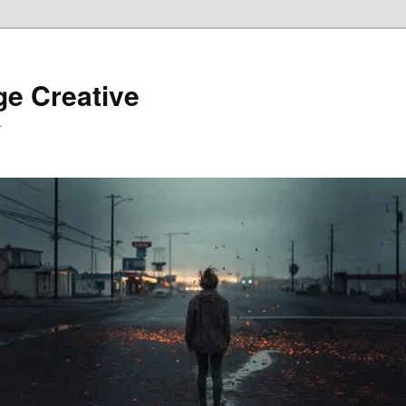
ge Creative
…