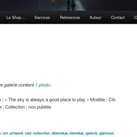
Le Shop…
Services
References
Auteur
Contact
C
te galerie contient
1 photo
.
e : « The sky is always a good place to play » Modèle : Clo
e : Collection : non publiée
ec
art
,
artwork
,
ciel
,
collection
,
détendue
,
étendue
,
galerie
,
glamour
,