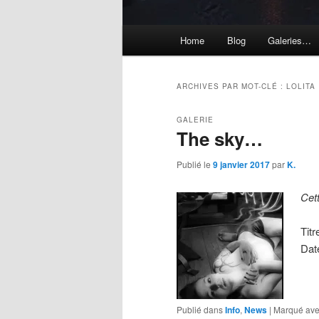
Menu
Home
Blog
Galeries…
principal
ARCHIVES PAR MOT-CLÉ :
LOLITA
GALERIE
The sky…
Publié le
9 janvier 2017
par
K.
Cet
Titr
Dat
Publié dans
Info
,
News
|
Marqué av