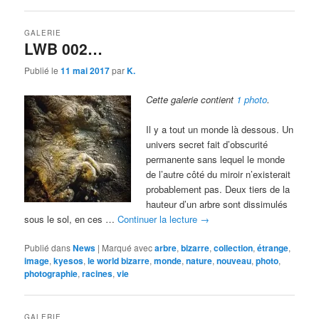
GALERIE
LWB 002…
Publié le
11 mai 2017
par
K.
Cette galerie contient
1 photo
.
Il y a tout un monde là dessous. Un
univers secret fait d’obscurité
permanente sans lequel le monde
de l’autre côté du miroir n’existerait
probablement pas. Deux tiers de la
hauteur d’un arbre sont dissimulés
sous le sol, en ces …
Continuer la lecture
→
Publié dans
News
|
Marqué avec
arbre
,
bizarre
,
collection
,
étrange
,
image
,
kyesos
,
le world bizarre
,
monde
,
nature
,
nouveau
,
photo
,
photographie
,
racines
,
vie
GALERIE