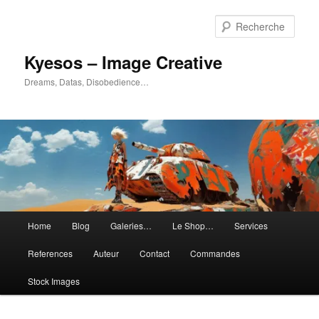
Aller
Aller
au
au
Rech
contenu
contenu
principal
secondaire
Kyesos – Image Creative
Dreams, Datas, Disobedience…
Menu
Home
Blog
Galeries…
Le Shop…
Services
principal
References
Auteur
Contact
Commandes
Stock Images