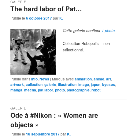
GALERIE
The hard labor of Pat…
Publié le
6 octobre 2017
par
K.
Cette galerie contient
1 photo
.
Collection Robopolis – non
sélectionné.
Publié dans
Info
,
News
|
Marqué avec
animation
,
anime
,
art
,
artwork
,
collection
,
galerie
,
illustration
,
image
,
japon
,
kyesos
,
manga
,
mecha
,
pat labor
,
photo
,
photographie
,
robot
GALERIE
Ode à #Nikon : « Women are
objects »
Publié le
18 septembre 2017
par
K.