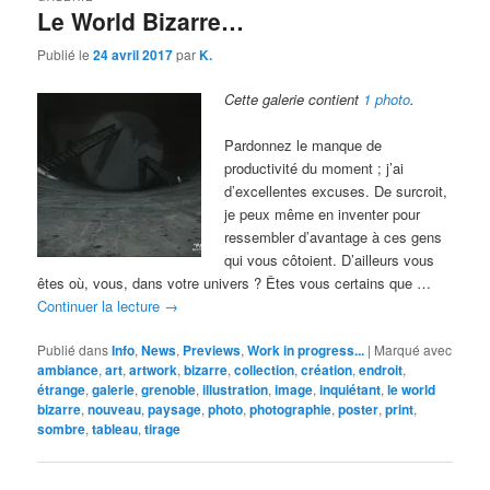
Le World Bizarre…
Publié le
24 avril 2017
par
K.
Cette galerie contient
1 photo
.
Pardonnez le manque de
productivité du moment ; j’ai
d’excellentes excuses. De surcroit,
je peux même en inventer pour
ressembler d’avantage à ces gens
qui vous côtoient. D’ailleurs vous
êtes où, vous, dans votre univers ? Êtes vous certains que …
Continuer la lecture
→
Publié dans
Info
,
News
,
Previews
,
Work in progress...
|
Marqué avec
ambiance
,
art
,
artwork
,
bizarre
,
collection
,
création
,
endroit
,
étrange
,
galerie
,
grenoble
,
illustration
,
image
,
inquiétant
,
le world
bizarre
,
nouveau
,
paysage
,
photo
,
photographie
,
poster
,
print
,
sombre
,
tableau
,
tirage