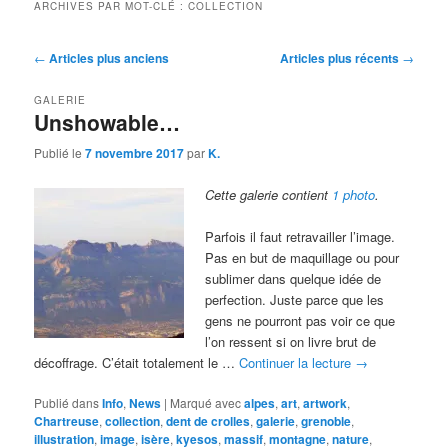
ARCHIVES PAR MOT-CLÉ :
COLLECTION
Navigation
←
Articles plus anciens
Articles plus récents
→
des
articles
GALERIE
Unshowable…
Publié le
7 novembre 2017
par
K.
Cette galerie contient
1 photo
.
Parfois il faut retravailler l’image.
Pas en but de maquillage ou pour
sublimer dans quelque idée de
perfection. Juste parce que les
gens ne pourront pas voir ce que
l’on ressent si on livre brut de
décoffrage. C’était totalement le …
Continuer la lecture
→
Publié dans
Info
,
News
|
Marqué avec
alpes
,
art
,
artwork
,
Chartreuse
,
collection
,
dent de crolles
,
galerie
,
grenoble
,
illustration
,
image
,
isère
,
kyesos
,
massif
,
montagne
,
nature
,