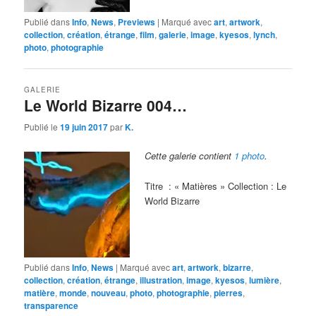
Publié dans
Info
,
News
,
Previews
|
Marqué avec
art
,
artwork
,
collection
,
création
,
étrange
,
film
,
galerie
,
image
,
kyesos
,
lynch
,
photo
,
photographie
GALERIE
Le World Bizarre 004…
Publié le
19 juin 2017
par
K.
Cette galerie contient
1 photo
.
Titre : « Matières » Collection : Le
World Bizarre
Publié dans
Info
,
News
|
Marqué avec
art
,
artwork
,
bizarre
,
collection
,
création
,
étrange
,
illustration
,
image
,
kyesos
,
lumière
,
matière
,
monde
,
nouveau
,
photo
,
photographie
,
pierres
,
transparence