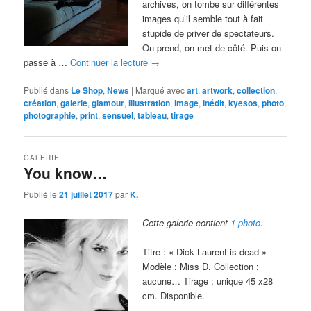
archives, on tombe sur différentes
images qu’il semble tout à fait
stupide de priver de spectateurs.
On prend, on met de côté. Puis on
passe à …
Continuer la lecture
→
Publié dans
Le Shop
,
News
|
Marqué avec
art
,
artwork
,
collection
,
création
,
galerie
,
glamour
,
illustration
,
image
,
inédit
,
kyesos
,
photo
,
photographie
,
print
,
sensuel
,
tableau
,
tirage
GALERIE
You know…
Publié le
21 juillet 2017
par
K.
Cette galerie contient
1 photo
.
Titre : « Dick Laurent is dead »
Modèle : Miss D. Collection :
aucune… Tirage : unique 45 x28
cm. Disponible.