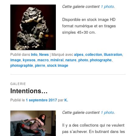
Cette galerie contient
1 photo
.
Disponible en stock image HD
format numérique et en tirages
simples 45×30 cm.
Publié dans
Info
,
News
|
Marqué avec
alpes
,
collection
,
illustration
,
image
,
kyesos
,
macro
,
minéral
,
nature
,
photo
,
photographe
,
photographie
,
pierre
,
stock image
GALERIE
Intentions…
Publié le
1 septembre 2017
par
K.
Cette galerie contient
1 photo
.
Il y a des collections qui ne veulent
pas s’achever. En butinant dans les