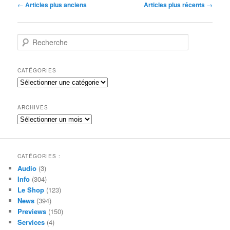
Navigation
←
Articles plus anciens
Articles plus récents
→
des
articles
R
e
c
h
CATÉGORIES
e
Catégories
r
c
h
ARCHIVES
e
Archives
CATÉGORIES :
Audio
(3)
Info
(304)
Le Shop
(123)
News
(394)
Previews
(150)
Services
(4)