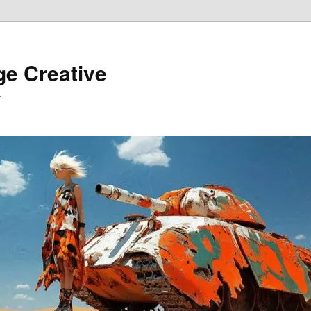
ge Creative
…