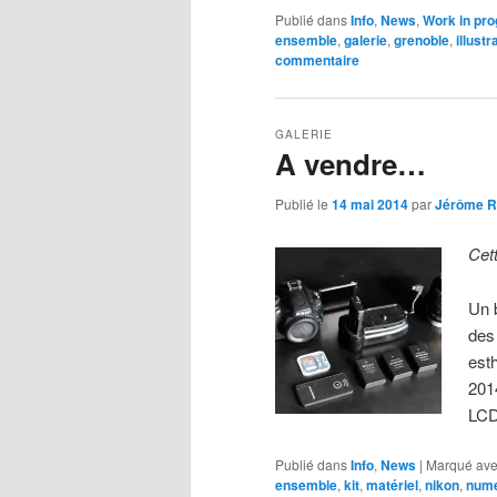
Publié dans
Info
,
News
,
Work in pro
ensemble
,
galerie
,
grenoble
,
illustr
commentaire
GALERIE
A vendre…
Publié le
14 mai 2014
par
Jérôme R
Cet
Un 
des
est
201
LCD
Publié dans
Info
,
News
|
Marqué av
ensemble
,
kit
,
matériel
,
nikon
,
nume