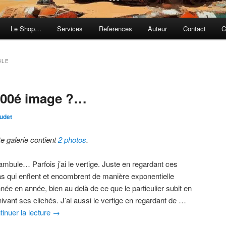
Le Shop…
Services
References
Auteur
Contact
C
BLE
.000é image ?…
udet
te galerie contient
2 photos
.
ambule… Parfois j’ai le vertige. Juste en regardant ces
as qui enflent et encombrent de manière exponentielle
née en année, bien au delà de ce que le particulier subit en
ivant ses clichés. J’ai aussi le vertige en regardant de …
tinuer la lecture
→