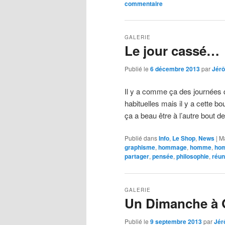
commentaire
GALERIE
Le jour cassé…
Publié le
6 décembre 2013
par
Jér
Il y a comme ça des journées q
habituelles mais il y a cette bo
ça a beau être à l’autre bout 
Publié dans
Info
,
Le Shop
,
News
|
M
graphisme
,
hommage
,
homme
,
ho
partager
,
pensée
,
philosophie
,
réun
GALERIE
Un Dimanche à
Publié le
9 septembre 2013
par
Jér