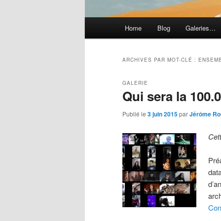
Menu
Home
Blog
Galeries…
principal
ARCHIVES PAR MOT-CLÉ :
ENSEM
GALERIE
Qui sera la 100
Publié le
3 juin 2015
par
Jérôme Ro
Cet
Pré
dat
d’an
arch
Con