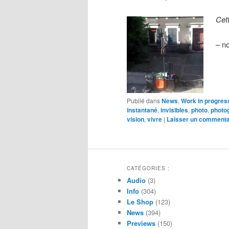
Cet
– n
Publié dans
News
,
Work in progress
instantané
,
invisibles
,
photo
,
photo
vision
,
vivre
|
Laisser un commenta
CATÉGORIES :
Audio
(3)
Info
(304)
Le Shop
(123)
News
(394)
Previews
(150)