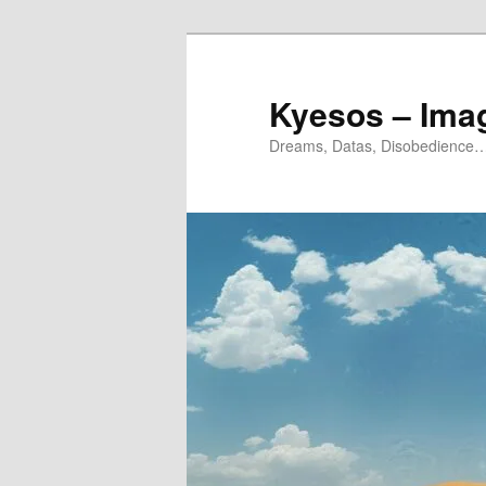
Aller
Aller
au
au
contenu
contenu
Kyesos – Ima
principal
secondaire
Dreams, Datas, Disobedience