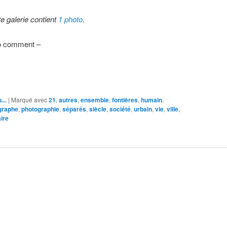
te galerie contient
1 photo
.
o comment –
...
|
Marqué avec
21
,
autres
,
ensemble
,
fontières
,
humain
,
graphe
,
photographie
,
séparés
,
siècle
,
société
,
urbain
,
vie
,
ville
,
ire