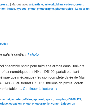
gress...
|
Marqué avec
art
,
artiste
,
artwork
,
bilan
,
cadeau
,
créer
,
ation
,
image
,
kyesos
,
photo
,
photographe
,
photographie
|
Laisser un
oudet
te galerie contient
1 photo
.
bel ensemble photo pour faire ses armes dans l’univers
 reflex numériques : + Nikon D5100, parfait état tant
hétique que mécanique (révision complète datée de Mai
4), APS-C au format DX, 16,2 millions de pixels, écran
 orientable. …
Continuer la lecture
→
ec
achat
,
acheter
,
affaire
,
appareil
,
aps-c
,
bon plan
,
d5100
,
DX
,
rique
,
occasion
,
photo
,
photographie
,
vente
|
Laisser un