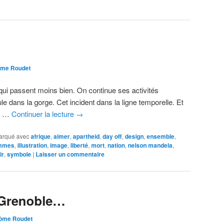
ôme Roudet
ui passent moins bien. On continue ses activités
ule dans la gorge. Cet incident dans la ligne temporelle. Et
de …
Continuer la lecture
→
arqué avec
afrique
,
aimer
,
apartheid
,
day off
,
design
,
ensemble
,
mmes
,
illustration
,
image
,
liberté
,
mort
,
nation
,
nelson mandela
,
ir
,
symbole
|
Laisser un commentaire
 Grenoble…
ôme Roudet