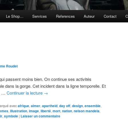
Le Shop…
Services
References
Auteur
Contact
C
ôme Roudet
ui passent moins bien. On continue ses activités
ule dans la gorge. Cet incident dans la ligne temporelle. Et
de …
Continuer la lecture
→
arqué avec
afrique
,
aimer
,
apartheid
,
day off
,
design
,
ensemble
,
mmes
,
illustration
,
image
,
liberté
,
mort
,
nation
,
nelson mandela
,
ir
,
symbole
|
Laisser un commentaire