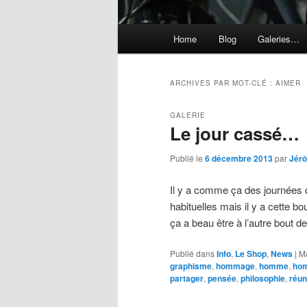
Menu
Home
Blog
Galeries…
principal
ARCHIVES PAR MOT-CLÉ :
AIMER
GALERIE
Le jour cassé…
Publié le
6 décembre 2013
par
Jér
Il y a comme ça des journées q
habituelles mais il y a cette bo
ça a beau être à l’autre bout 
Publié dans
Info
,
Le Shop
,
News
|
M
graphisme
,
hommage
,
homme
,
ho
partager
,
pensée
,
philosophie
,
réun