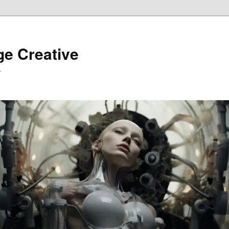
ge Creative
…