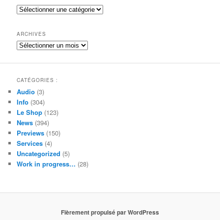
e
Catégories
r
c
h
ARCHIVES
e
Archives
CATÉGORIES :
Audio
(3)
Info
(304)
Le Shop
(123)
News
(394)
Previews
(150)
Services
(4)
Uncategorized
(5)
Work in progress…
(28)
Fièrement propulsé par WordPress