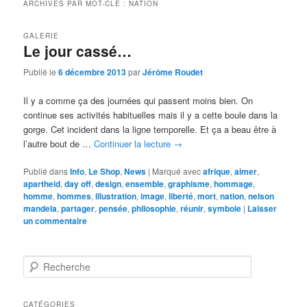
ARCHIVES PAR MOT-CLÉ :
NATION
GALERIE
Le jour cassé…
Publié le
6 décembre 2013
par
Jérôme Roudet
Il y a comme ça des journées qui passent moins bien. On
continue ses activités habituelles mais il y a cette boule dans la
gorge. Cet incident dans la ligne temporelle. Et ça a beau être à
l’autre bout de …
Continuer la lecture
→
Publié dans
Info
,
Le Shop
,
News
|
Marqué avec
afrique
,
aimer
,
apartheid
,
day off
,
design
,
ensemble
,
graphisme
,
hommage
,
homme
,
hommes
,
illustration
,
image
,
liberté
,
mort
,
nation
,
nelson
mandela
,
partager
,
pensée
,
philosophie
,
réunir
,
symbole
|
Laisser
un commentaire
R
e
c
h
CATÉGORIES