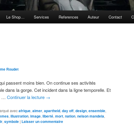
Le Shop…
Services
References
Auteur
Contact
C
ôme Roudet
ui passent moins bien. On continue ses activités
ule dans la gorge. Cet incident dans la ligne temporelle. Et
de …
Continuer la lecture
→
arqué avec
afrique
,
aimer
,
apartheid
,
day off
,
design
,
ensemble
,
mmes
,
illustration
,
image
,
liberté
,
mort
,
nation
,
nelson mandela
,
ir
,
symbole
|
Laisser un commentaire