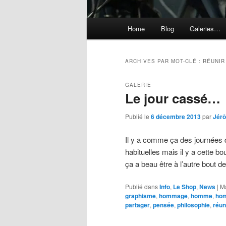
Menu
Home
Blog
Galeries…
principal
ARCHIVES PAR MOT-CLÉ :
RÉUNIR
GALERIE
Le jour cassé…
Publié le
6 décembre 2013
par
Jér
Il y a comme ça des journées q
habituelles mais il y a cette bo
ça a beau être à l’autre bout 
Publié dans
Info
,
Le Shop
,
News
|
M
graphisme
,
hommage
,
homme
,
ho
partager
,
pensée
,
philosophie
,
réun