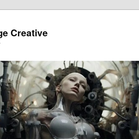
ge Creative
…