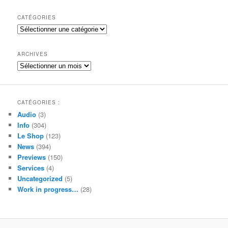
c
h
CATÉGORIES
e
Catégories
r
c
h
ARCHIVES
e
Archives
CATÉGORIES :
Audio
(3)
Info
(304)
Le Shop
(123)
News
(394)
Previews
(150)
Services
(4)
Uncategorized
(5)
Work in progress…
(28)