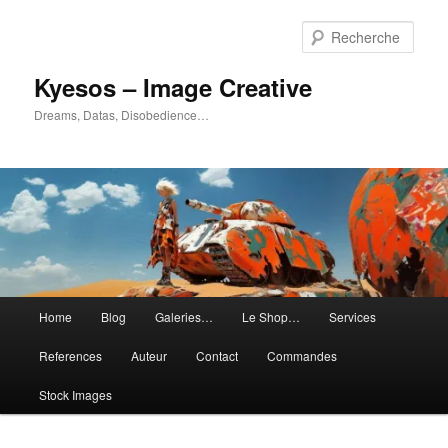
Aller
Aller
au
au
Rech
contenu
contenu
principal
secondaire
Kyesos – Image Creative
Dreams, Datas, Disobedience…
Menu
Home
Blog
Galeries…
Le Shop…
Services
principal
References
Auteur
Contact
Commandes
Stock Images