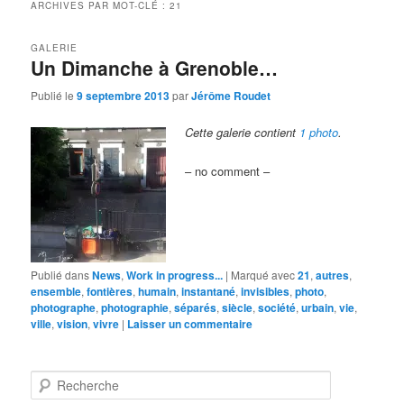
ARCHIVES PAR MOT-CLÉ :
21
GALERIE
Un Dimanche à Grenoble…
Publié le
9 septembre 2013
par
Jérôme Roudet
Cette galerie contient
1 photo
.
– no comment –
Publié dans
News
,
Work in progress...
|
Marqué avec
21
,
autres
,
ensemble
,
fontières
,
humain
,
instantané
,
invisibles
,
photo
,
photographe
,
photographie
,
séparés
,
siècle
,
société
,
urbain
,
vie
,
ville
,
vision
,
vivre
|
Laisser un commentaire
R
e