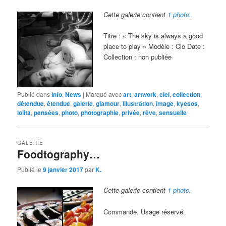
Cette galerie contient
1 photo
.
Titre : « The sky is always a good
place to play » Modèle : Clo Date :
Collection : non publiée
Publié dans
Info
,
News
|
Marqué avec
art
,
artwork
,
ciel
,
collection
,
détendue
,
étendue
,
galerie
,
glamour
,
illustration
,
image
,
kyesos
,
lolita
,
pensées
,
photo
,
photographie
,
privée
,
rêve
,
sensuelle
GALERIE
Foodtography…
Publié le
9 janvier 2017
par
K.
Cette galerie contient
1 photo
.
Commande. Usage réservé.