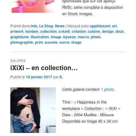
optimisées que sur cet aperçu
RVB), série complète à disposition
en Stock Images.
Publié dans
Info
,
Le Shop
,
News
|
Marqué avec
appétissant
,
art
,
artwork
,
bonbon
,
collection
,
créatif
,
création
,
cuisine
,
design
,
doux
,
graphisme
,
illustration
,
image
,
kyesos
,
macro
,
photo
,
photographie
,
print
,
sucette
,
sucre
,
tirage
GALERIE
iXiXi – en collection…
Publié le
19 janvier 2017
par
K.
Cette galerie contient
1 photo
.
Titre : « Happiness in the
workplace » Collection : « iXiXi »
Date : 2004 Modèle : Miloune
Disponible en tirage 45 x 30 cm