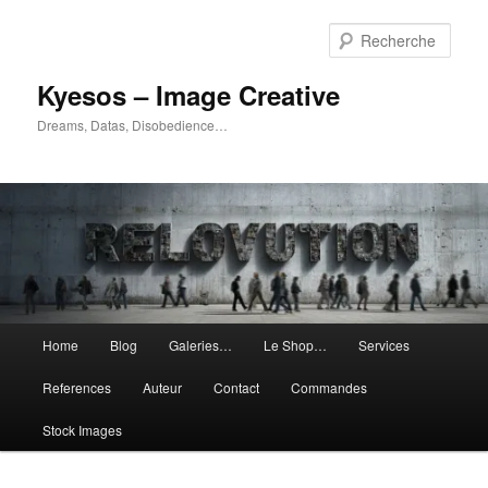
Aller
Aller
au
au
Rech
contenu
contenu
principal
secondaire
Kyesos – Image Creative
Dreams, Datas, Disobedience…
Menu
Home
Blog
Galeries…
Le Shop…
Services
principal
References
Auteur
Contact
Commandes
Stock Images