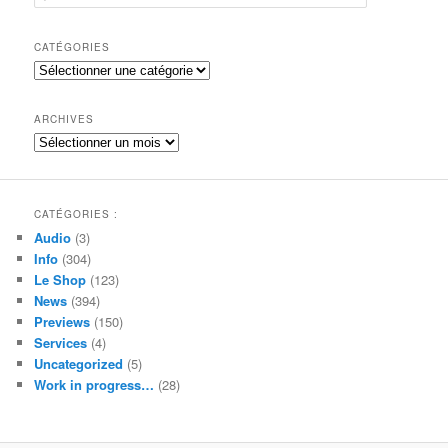
e
c
h
CATÉGORIES
e
Catégories
r
c
h
ARCHIVES
e
Archives
CATÉGORIES :
Audio
(3)
Info
(304)
Le Shop
(123)
News
(394)
Previews
(150)
Services
(4)
Uncategorized
(5)
Work in progress…
(28)