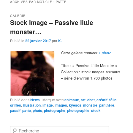
ARCHIVES PAR MOT-CLÉ :
PATTE
GALERIE
Stock Image – Passive little
monster…
Publié le
22 janvier 2017
par
K.
Cette galerie contient
1 photo
.
Titre : « Passive Little Monster »
Collection : stock images animaux
– série d’environ 1.700 photos
Publié dans
News
|
Marqué avec
animaux
,
art
,
chat
,
créatif
,
félin
,
griffes
,
illustration
,
image
,
images
,
kyesos
,
monstre
,
panthère
,
passif
,
patte
,
photo
,
photographe
,
photographie
,
stock
R