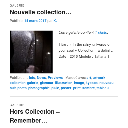
GALERIE
Nouvelle collection…
Publié le
14 mars 2017
par
K.
Cette galerie contient
1 photo
.
Titre : « In the rainy universe of
your soul » Collection : à définir…
Date : 2016 Modèle : Tatiana T.
Publié dans
Info
,
News
,
Previews
|
Marqué avec
art
,
artwork
,
collection
,
galerie
,
glamour
,
illustration
,
image
,
kyesos
,
nouveau
,
nuit
,
photo
,
photographie
,
pluie
,
poster
,
print
,
sombre
,
tableau
GALERIE
Hors Collection –
Remember…