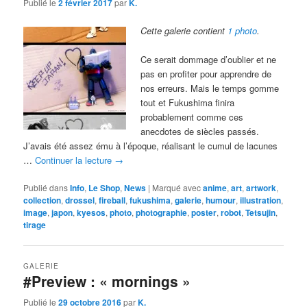
Publié le
2 février 2017
par
K.
Cette galerie contient
1 photo
.
Ce serait dommage d’oublier et ne
pas en profiter pour apprendre de
nos erreurs. Mais le temps gomme
tout et Fukushima finira
probablement comme ces
anecdotes de siècles passés.
J’avais été assez ému à l’époque, réalisant le cumul de lacunes
…
Continuer la lecture
→
Publié dans
Info
,
Le Shop
,
News
|
Marqué avec
anime
,
art
,
artwork
,
collection
,
drossel
,
fireball
,
fukushima
,
galerie
,
humour
,
illustration
,
image
,
japon
,
kyesos
,
photo
,
photographie
,
poster
,
robot
,
Tetsujin
,
tirage
GALERIE
#Preview : « mornings »
Publié le
29 octobre 2016
par
K.