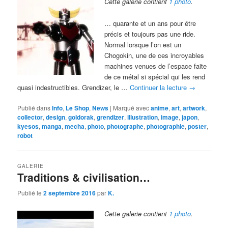
Cette galerie contient
1 photo
.
… quarante et un ans pour être
précis et toujours pas une ride.
Normal lorsque l’on est un
Chogokin, une de ces incroyables
machines venues de l’espace faite
de ce métal si spécial qui les rend
quasi indestructibles. Grendizer, le …
Continuer la lecture
→
Publié dans
Info
,
Le Shop
,
News
|
Marqué avec
anime
,
art
,
artwork
,
collector
,
design
,
goldorak
,
grendizer
,
illustration
,
image
,
japon
,
kyesos
,
manga
,
mecha
,
photo
,
photographe
,
photographie
,
poster
,
robot
GALERIE
Traditions & civilisation…
Publié le
2 septembre 2016
par
K.
Cette galerie contient
1 photo
.