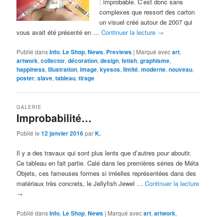
: improbable. C’est donc sans
complexes que ressort des carton
un visuel créé autour de 2007 qui
vous avait été présenté en …
Continuer la lecture
→
Publié dans
Info
,
Le Shop
,
News
,
Previews
|
Marqué avec
art
,
artwork
,
collector
,
décoration
,
design
,
fetish
,
graphisme
,
happiness
,
illustration
,
image
,
kyesos
,
limité
,
moderne
,
nouveau
,
poster
,
slave
,
tableau
,
tirage
GALERIE
Improbabilité…
Publié le
12 janvier 2016
par
K.
Il y a des travaux qui sont plus lents que d’autres pour aboutir.
Ce tableau en fait partie. Calé dans les premières séries de Méta
Objets, ces fameuses formes si irréelles représentées dans des
matériaux très concrets, le Jellyfish Jewel …
Continuer la lecture
→
Publié dans
Info
,
Le Shop
,
News
|
Marqué avec
art
,
artwork
,