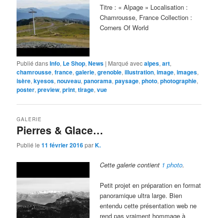
Titre : « Alpage » Localisation :
Chamrousse, France Collection :
Corners Of World
Publié dans
Info
,
Le Shop
,
News
|
Marqué avec
alpes
,
art
,
chamrousse
,
france
,
galerie
,
grenoble
,
illustration
,
image
,
images
,
isère
,
kyesos
,
nouveau
,
panorama
,
paysage
,
photo
,
photographie
,
poster
,
preview
,
print
,
tirage
,
vue
GALERIE
Pierres & Glace…
Publié le
11 février 2016
par
K.
Cette galerie contient
1 photo
.
Petit projet en préparation en format
panoramique ultra large. Bien
entendu cette présentation web ne
rend pas vraiment hommage à