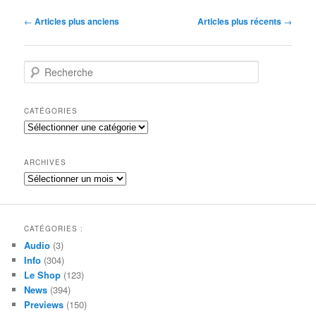
Navigation
←
Articles plus anciens
Articles plus récents
→
des
articles
R
e
c
h
CATÉGORIES
e
Catégories
r
c
h
ARCHIVES
e
Archives
CATÉGORIES :
Audio
(3)
Info
(304)
Le Shop
(123)
News
(394)
Previews
(150)