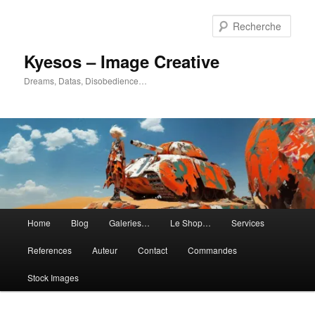
Aller
Aller
au
au
Rech
contenu
contenu
principal
secondaire
Kyesos – Image Creative
Dreams, Datas, Disobedience…
Menu
Home
Blog
Galeries…
Le Shop…
Services
principal
References
Auteur
Contact
Commandes
Stock Images