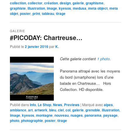
collection
,
collector
,
création
,
design
,
galerie
,
graphisme
,
graphiste
,
illustration
,
image
,
kyesos
,
medusa
,
meta object
,
meta
objet
,
poster
,
print
,
tableau
,
tirage
GALERIE
#PICODAY: Chartreuse…
Publié le
2 janvier 2016
par
K.
Cette galerie contient
1 photo
.
Panorama attrapé avec les moyens
du bord (smartphone) lors d’une
balade en Chartreuse… Hors
Collection. HD disponible.
Publié dans
Info
,
Le Shop
,
News
,
Previews
|
Marqué avec
alpes
,
ambiance
,
art
,
artwork
,
bleu
,
ciel
,
col
,
galerie
,
grenoble
,
illustration
,
image
,
kyesos
,
montagne
,
nouveau
,
nuages
,
panorama
,
paysage
,
photo
,
photographie
,
poster
,
tirage