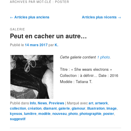
ARCHIVES PAR MOT-CLÉ :
POSTER
Navigation
←
Articles plus anciens
Articles plus récents
→
des
articles
GALERIE
Peut en cacher un autre…
Publié le
14 mars 2017
par
K.
Cette galerie contient
1 photo
.
Titre : « She wears electrons »
Collection : à définir… Date : 2016
Modèle : Tatiana T.
Publié dans
Info
,
News
,
Previews
|
Marqué avec
art
,
artwork
,
collection
,
création
,
diamant
,
galerie
,
glamour
,
illustration
,
image
,
kyesos
,
lumière
,
modèle
,
nouveau
,
photo
,
photographie
,
poster
,
suggestif