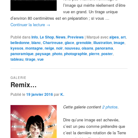
l’image qui mérite réellement d’être
vue en grand. Un tirage unique
d’environ 80 centimètres est en préparation ; si vous …
Continuer la lecture
→
Publié dans
Info
,
Le Shop
,
News
,
Previews
|
Marqué avec
alpes
,
art
,
belledonne
,
blanc
,
Chartreuse
,
glace
,
grenoble
,
illustration
,
image
,
kyesos
,
montagne
,
neige
,
noir
,
nouveau
,
oisans
,
panorama
,
panoramique
,
paysage
,
photo
,
photographie
,
pierre
,
poster
,
tableau
,
tirage
,
vue
GALERIE
Remix…
Publié le
19 janvier 2016
par
K.
Cette galerie contient
2 photos
.
Dire qu’une image est achevée,
c’est un peu comme prétendre que
c’est la dernière rotation de la Terre