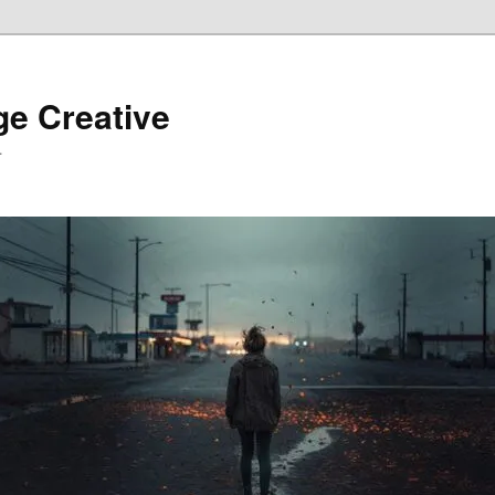
ge Creative
…