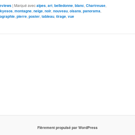
eviews
|
Marqué avec
alpes
,
art
,
belledonne
,
blanc
,
Chartreuse
,
kyesos
,
montagne
,
neige
,
noir
,
nouveau
,
oisans
,
panorama
,
ographie
,
pierre
,
poster
,
tableau
,
tirage
,
vue
Fièrement propulsé par WordPress