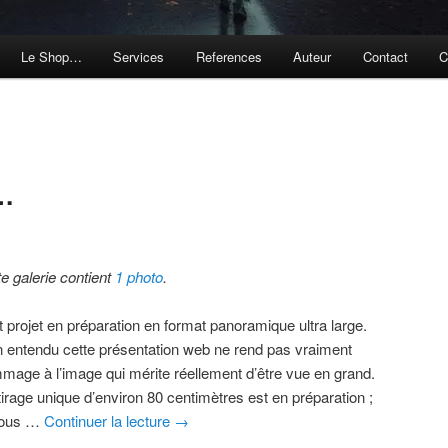
Le Shop…
Services
References
Auteur
Contact
C
e…
te galerie contient
1 photo
.
t projet en préparation en format panoramique ultra large.
n entendu cette présentation web ne rend pas vraiment
mage à l’image qui mérite réellement d’être vue en grand.
tirage unique d’environ 80 centimètres est en préparation ;
vous …
Continuer la lecture
→