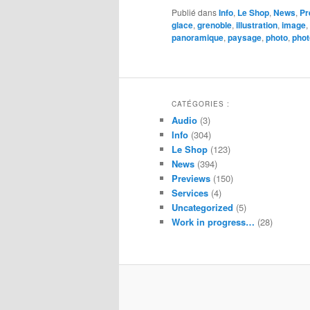
Publié dans
Info
,
Le Shop
,
News
,
Pr
glace
,
grenoble
,
illustration
,
image
,
panoramique
,
paysage
,
photo
,
phot
CATÉGORIES :
Audio
(3)
Info
(304)
Le Shop
(123)
News
(394)
Previews
(150)
Services
(4)
Uncategorized
(5)
Work in progress…
(28)