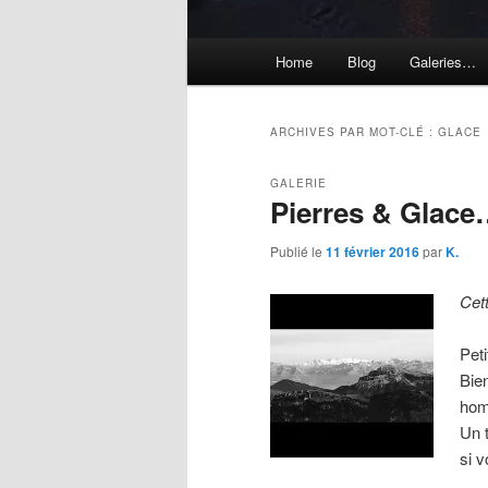
Menu
Home
Blog
Galeries…
principal
ARCHIVES PAR MOT-CLÉ :
GLACE
GALERIE
Pierres & Glac
Publié le
11 février 2016
par
K.
Cet
Peti
Bie
hom
Un 
si 