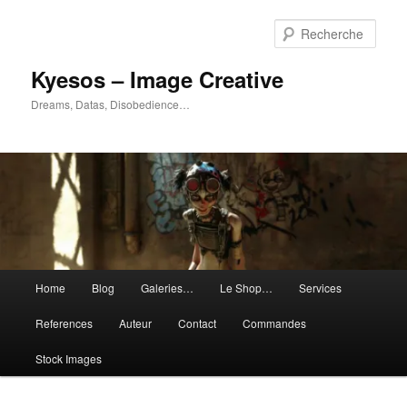
Aller
Aller
au
au
Rech
contenu
contenu
principal
secondaire
Kyesos – Image Creative
Dreams, Datas, Disobedience…
Menu
Home
Blog
Galeries…
Le Shop…
Services
principal
References
Auteur
Contact
Commandes
Stock Images