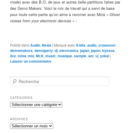
mode) avec des B.O. de jeux et autres belle partitions faites par
des Demo Makers. Voici le mix de travail qui a servi de base
pour toute cette partie qu’on aime à nommer avec Mina
« Ghost
noises from your electronic devices »
:
Publié dans
Audio
,
News
|
Marqué avec
8-bits
,
audio
,
crossover
,
demomakers
,
demoparty
,
dj
,
electronica
,
japan
,
japon
,
kyesos
,
live
,
mina
,
mix
,
Mr.K
,
music
,
musique
,
sample
,
set
,
vj
,
yokai
|
Laisser un commentaire
R
e
c
h
CATÉGORIES
e
Catégories
r
c
h
ARCHIVES
e
Archives