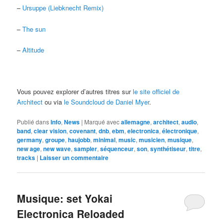
–
Ursuppe (Liebknecht Remix)
–
The sun
–
Altitude
Vous pouvez explorer d’autres titres sur
le site officiel de
Architect
ou via
le Soundcloud de Daniel Myer
.
Publié dans
Info
,
News
|
Marqué avec
allemagne
,
architect
,
audio
,
band
,
clear vision
,
covenant
,
dnb
,
ebm
,
electronica
,
électronique
,
germany
,
groupe
,
haujobb
,
minimal
,
music
,
musicien
,
musique
,
new age
,
new wave
,
sampler
,
séquenceur
,
son
,
synthétiseur
,
titre
,
tracks
|
Laisser un commentaire
Musique: set Yokai
Electronica Reloaded