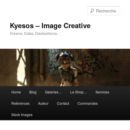
Aller
Aller
au
au
Rech
contenu
contenu
principal
secondaire
Kyesos – Image Creative
Dreams, Datas, Disobedience…
Menu
Home
Blog
Galeries…
Le Shop…
Services
principal
References
Auteur
Contact
Commandes
Stock Images