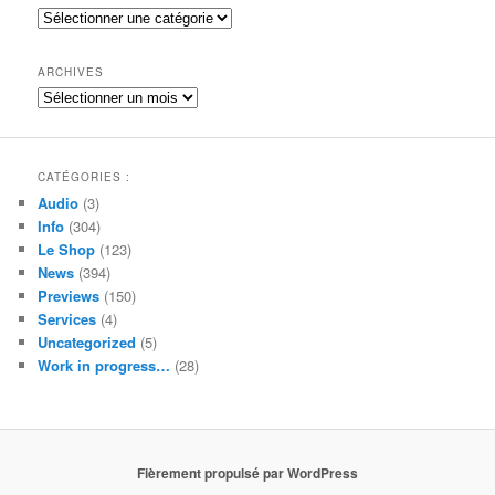
e
Catégories
r
c
h
ARCHIVES
e
Archives
CATÉGORIES :
Audio
(3)
Info
(304)
Le Shop
(123)
News
(394)
Previews
(150)
Services
(4)
Uncategorized
(5)
Work in progress…
(28)
Fièrement propulsé par WordPress