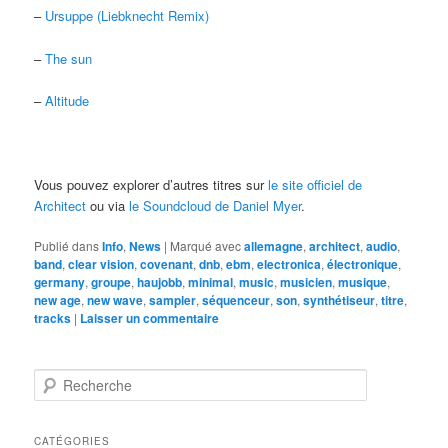
–
Ursuppe (Liebknecht Remix)
–
The sun
–
Altitude
Vous pouvez explorer d’autres titres sur
le site officiel de
Architect
ou via
le Soundcloud de Daniel Myer
.
Publié dans
Info
,
News
|
Marqué avec
allemagne
,
architect
,
audio
,
band
,
clear vision
,
covenant
,
dnb
,
ebm
,
electronica
,
électronique
,
germany
,
groupe
,
haujobb
,
minimal
,
music
,
musicien
,
musique
,
new age
,
new wave
,
sampler
,
séquenceur
,
son
,
synthétiseur
,
titre
,
tracks
|
Laisser un commentaire
R
e
c
h
CATÉGORIES