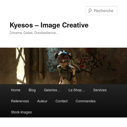
Aller
Aller
au
au
Rech
contenu
contenu
principal
secondaire
Kyesos – Image Creative
Dreams, Datas, Disobedience…
Menu
Home
Blog
Galeries…
Le Shop…
Services
principal
References
Auteur
Contact
Commandes
Stock Images