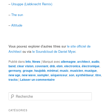
–
Ursuppe (Liebknecht Remix)
–
The sun
–
Altitude
Vous pouvez explorer d’autres titres sur
le site officiel de
Architect
ou via
le Soundcloud de Daniel Myer
.
Publié dans
Info
,
News
|
Marqué avec
allemagne
,
architect
,
audio
,
band
,
clear vision
,
covenant
,
dnb
,
ebm
,
electronica
,
électronique
,
germany
,
groupe
,
haujobb
,
minimal
,
music
,
musicien
,
musique
,
new age
,
new wave
,
sampler
,
séquenceur
,
son
,
synthétiseur
,
titre
,
tracks
|
Laisser un commentaire
R
e
c
h
CATÉGORIES