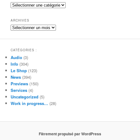
e
Catégories
r
c
h
ARCHIVES
e
Archives
CATÉGORIES :
Audio
(3)
Info
(304)
Le Shop
(123)
News
(394)
Previews
(150)
Services
(4)
Uncategorized
(5)
Work in progress…
(28)
Fièrement propulsé par WordPress