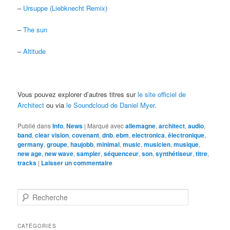
–
Ursuppe (Liebknecht Remix)
–
The sun
–
Altitude
Vous pouvez explorer d’autres titres sur
le site officiel de
Architect
ou via
le Soundcloud de Daniel Myer
.
Publié dans
Info
,
News
|
Marqué avec
allemagne
,
architect
,
audio
,
band
,
clear vision
,
covenant
,
dnb
,
ebm
,
electronica
,
électronique
,
germany
,
groupe
,
haujobb
,
minimal
,
music
,
musicien
,
musique
,
new age
,
new wave
,
sampler
,
séquenceur
,
son
,
synthétiseur
,
titre
,
tracks
|
Laisser un commentaire
R
e
c
h
CATÉGORIES