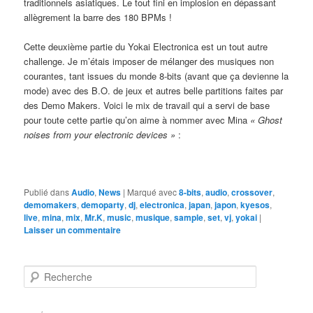
traditionnels asiatiques. Le tout fini en implosion en dépassant
allègrement la barre des 180 BPMs !
Cette deuxième partie du Yokai Electronica est un tout autre
challenge. Je m’étais imposer de mélanger des musiques non
courantes, tant issues du monde 8-bits (avant que ça devienne la
mode) avec des B.O. de jeux et autres belle partitions faites par
des Demo Makers. Voici le mix de travail qui a servi de base
pour toute cette partie qu’on aime à nommer avec Mina
« Ghost
noises from your electronic devices »
:
Publié dans
Audio
,
News
|
Marqué avec
8-bits
,
audio
,
crossover
,
demomakers
,
demoparty
,
dj
,
electronica
,
japan
,
japon
,
kyesos
,
live
,
mina
,
mix
,
Mr.K
,
music
,
musique
,
sample
,
set
,
vj
,
yokai
|
Laisser un commentaire
R
e
c
h