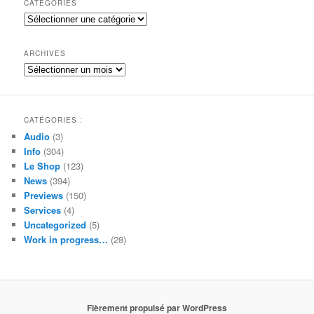
CATÉGORIES
e
Catégories
r
c
h
ARCHIVES
e
Archives
CATÉGORIES :
Audio
(3)
Info
(304)
Le Shop
(123)
News
(394)
Previews
(150)
Services
(4)
Uncategorized
(5)
Work in progress…
(28)
Fièrement propulsé par WordPress