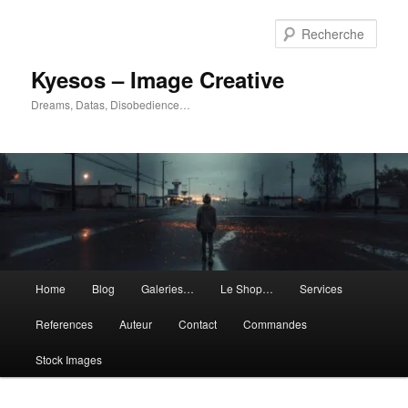
Aller
Aller
au
au
Rech
contenu
contenu
principal
secondaire
Kyesos – Image Creative
Dreams, Datas, Disobedience…
Menu
Home
Blog
Galeries…
Le Shop…
Services
principal
References
Auteur
Contact
Commandes
Stock Images