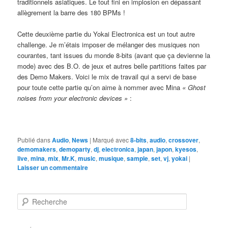
traditionnels asiatiques. Le tout fini en implosion en dépassant
allègrement la barre des 180 BPMs !
Cette deuxième partie du Yokai Electronica est un tout autre
challenge. Je m’étais imposer de mélanger des musiques non
courantes, tant issues du monde 8-bits (avant que ça devienne la
mode) avec des B.O. de jeux et autres belle partitions faites par
des Demo Makers. Voici le mix de travail qui a servi de base
pour toute cette partie qu’on aime à nommer avec Mina
« Ghost
noises from your electronic devices »
:
Publié dans
Audio
,
News
|
Marqué avec
8-bits
,
audio
,
crossover
,
demomakers
,
demoparty
,
dj
,
electronica
,
japan
,
japon
,
kyesos
,
live
,
mina
,
mix
,
Mr.K
,
music
,
musique
,
sample
,
set
,
vj
,
yokai
|
Laisser un commentaire
R
e
c
h