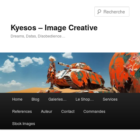
Aller
Aller
au
au
Rech
contenu
contenu
principal
secondaire
Kyesos – Image Creative
Dreams, Datas, Disobedience…
Menu
Home
Blog
Galeries…
Le Shop…
Services
principal
References
Auteur
Contact
Commandes
Stock Images