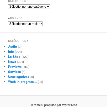
CATÉGORIES
e
Catégories
r
c
h
ARCHIVES
e
Archives
CATÉGORIES :
Audio
(3)
Info
(304)
Le Shop
(123)
News
(394)
Previews
(150)
Services
(4)
Uncategorized
(5)
Work in progress…
(28)
Fièrement propulsé par WordPress