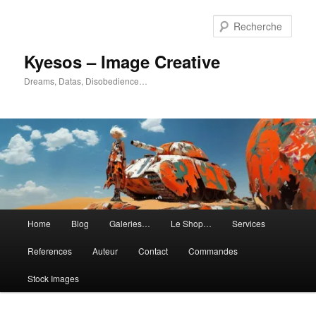
Aller
Aller
au
au
Rech
contenu
contenu
principal
secondaire
Kyesos – Image Creative
Dreams, Datas, Disobedience…
Menu
Home
Blog
Galeries…
Le Shop…
Services
principal
References
Auteur
Contact
Commandes
Stock Images