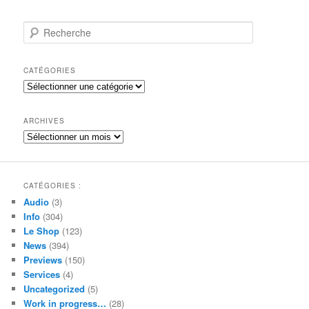
R
e
c
h
CATÉGORIES
e
Catégories
r
c
h
ARCHIVES
e
Archives
CATÉGORIES :
Audio
(3)
Info
(304)
Le Shop
(123)
News
(394)
Previews
(150)
Services
(4)
Uncategorized
(5)
Work in progress…
(28)