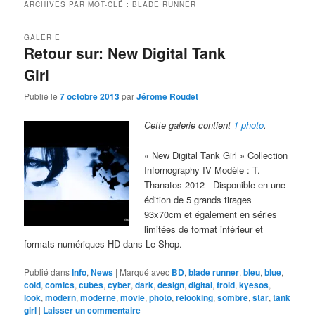
ARCHIVES PAR MOT-CLÉ :
BLADE RUNNER
GALERIE
Retour sur: New Digital Tank
Girl
Publié le
7 octobre 2013
par
Jérôme Roudet
Cette galerie contient
1 photo
.
« New Digital Tank Girl » Collection
Infornography IV Modèle : T.
Thanatos 2012 Disponible en une
édition de 5 grands tirages
93x70cm et également en séries
limitées de format inférieur et
formats numériques HD dans Le Shop.
Publié dans
Info
,
News
|
Marqué avec
BD
,
blade runner
,
bleu
,
blue
,
cold
,
comics
,
cubes
,
cyber
,
dark
,
design
,
digital
,
froid
,
kyesos
,
look
,
modern
,
moderne
,
movie
,
photo
,
relooking
,
sombre
,
star
,
tank
girl
|
Laisser un commentaire