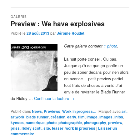
GALERIE
Preview : We have explosives
Publié le
28 août 2013
par
Jérôme Roudet
Cette galerie contient
1 photo
.
La nuit porte conseil. Ou pas.
Jusque qu’à ce que ça gonfle un
peu de zoner dedans pour rien alors
on avance… petit preview partiel
tout frais de choses à venir. J’ai
envie de revisiter le Blade Runner
de Ridley …
Continuer la lecture
→
Publié dans
News
,
Previews
,
Work in progress...
|
Marqué avec
art
,
artwork
,
blade runner
,
création
,
early
,
film
,
image
,
images
,
infos
,
kyesos
,
numerique
,
photo
,
photographie
,
photography
,
preview
,
priss
,
ridley scott
,
site
,
teaser
,
work in progress
|
Laisser un
commentaire