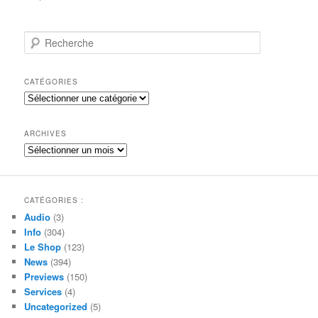
R
e
c
h
CATÉGORIES
e
Catégories
r
c
h
ARCHIVES
e
Archives
CATÉGORIES :
Audio
(3)
Info
(304)
Le Shop
(123)
News
(394)
Previews
(150)
Services
(4)
Uncategorized
(5)