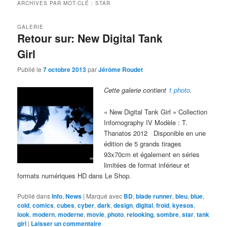
ARCHIVES PAR MOT-CLÉ :
STAR
GALERIE
Retour sur: New Digital Tank
Girl
Publié le
7 octobre 2013
par
Jérôme Roudet
Cette galerie contient
1 photo
.
« New Digital Tank Girl » Collection
Infornography IV Modèle : T.
Thanatos 2012 Disponible en une
édition de 5 grands tirages
93x70cm et également en séries
limitées de format inférieur et
formats numériques HD dans Le Shop.
Publié dans
Info
,
News
|
Marqué avec
BD
,
blade runner
,
bleu
,
blue
,
cold
,
comics
,
cubes
,
cyber
,
dark
,
design
,
digital
,
froid
,
kyesos
,
look
,
modern
,
moderne
,
movie
,
photo
,
relooking
,
sombre
,
star
,
tank
girl
|
Laisser un commentaire