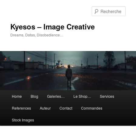
Aller
Aller
au
au
Rech
contenu
contenu
principal
secondaire
Kyesos – Image Creative
Dreams, Datas, Disobedience…
Menu
Home
Blog
Galeries…
Le Shop…
Services
principal
References
Auteur
Contact
Commandes
Stock Images