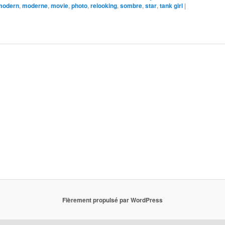
modern
,
moderne
,
movie
,
photo
,
relooking
,
sombre
,
star
,
tank girl
|
Fièrement propulsé par WordPress