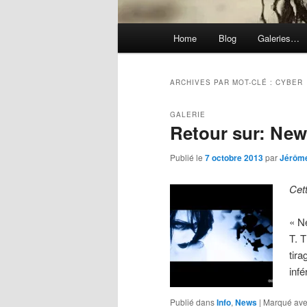
Menu
Home
Blog
Galeries…
principal
ARCHIVES PAR MOT-CLÉ :
CYBER
GALERIE
Retour sur: New 
Publié le
7 octobre 2013
par
Jérôm
Cet
« N
T. 
tir
inf
Publié dans
Info
,
News
|
Marqué av