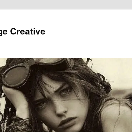
ge Creative
…