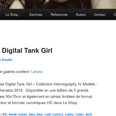
Le Shop…
Services
References
Auteur
Contact
C
Digital Tank Girl
e Roudet
te galerie contient
1 photo
.
ew Digital Tank Girl » Collection Infornography IV Modèle :
Thanatos 2012 Disponible en une édition de 5 grands
ages 93x70cm et également en séries limitées de format
érieur et formats numériques HD dans Le Shop.
ec
BD
,
blade runner
,
bleu
,
blue
,
cold
,
comics
,
cubes
,
cyber
,
dark
,