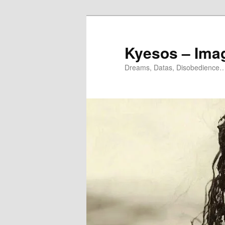
Aller
Aller
au
au
contenu
contenu
Kyesos – Ima
principal
secondaire
Dreams, Datas, Disobedience