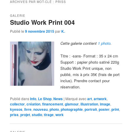
ARCHIVES PAR MOT-CLÉ :
PRISS
GALERIE
Studio Work Print 004
Publié le
9 novembre 2015
par
K.
Cette galerie contient
1 photo
.
Titre : -sans- Format : 35 x 24 cm
Support : papier photo satiné 220g
Studio Work Print unique, non
publié, mis à prix 35€ (frais de port
inclus). Prendre contact pour
réservation.
Publié dans
Info
,
Le Shop
,
News
|
Marqué avec
art
,
artwork
,
collector
,
création
,
financement
,
glamour
,
illustration
,
image
,
kyesos
,
livre
,
nouveau
,
photo
,
photographie
,
portrait
,
poster
,
print
,
priss
,
projet
,
studio
,
tirage
,
work