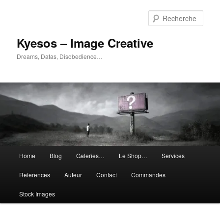
Aller
Aller
au
au
Rech
contenu
contenu
principal
secondaire
Kyesos – Image Creative
Dreams, Datas, Disobedience…
Menu
Home
Blog
Galeries…
Le Shop…
Services
principal
References
Auteur
Contact
Commandes
Stock Images