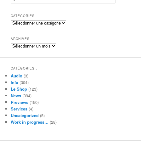
e
c
h
CATÉGORIES
e
Catégories
r
c
h
ARCHIVES
e
Archives
CATÉGORIES :
Audio
(3)
Info
(304)
Le Shop
(123)
News
(394)
Previews
(150)
Services
(4)
Uncategorized
(5)
Work in progress…
(28)