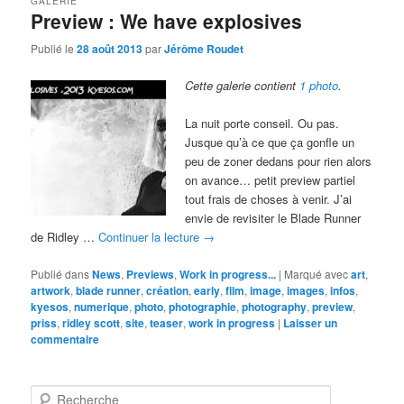
GALERIE
Preview : We have explosives
Publié le
28 août 2013
par
Jérôme Roudet
Cette galerie contient
1 photo
.
La nuit porte conseil. Ou pas.
Jusque qu’à ce que ça gonfle un
peu de zoner dedans pour rien alors
on avance… petit preview partiel
tout frais de choses à venir. J’ai
envie de revisiter le Blade Runner
de Ridley …
Continuer la lecture
→
Publié dans
News
,
Previews
,
Work in progress...
|
Marqué avec
art
,
artwork
,
blade runner
,
création
,
early
,
film
,
image
,
images
,
infos
,
kyesos
,
numerique
,
photo
,
photographie
,
photography
,
preview
,
priss
,
ridley scott
,
site
,
teaser
,
work in progress
|
Laisser un
commentaire
R