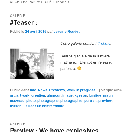
ARCHIVES PAR MOT-CLÉ :
TEASER
GALERIE
#Teaser :
Publié le
24 avril 2015
par
Jérôme Roudet
Cette galerie contient
1 photo
.
Beauté glaciale de la lumière
matinale… Bientôt en release,
patience.
Publié dans
Info
,
News
,
Previews
,
Work in progress...
|
Marqué avec
art
,
artwork
,
création
,
glamour
,
image
,
kyesos
,
lumière
,
matin
,
nouveau
,
photo
,
photographe
,
photographie
,
portrait
,
preview
,
teaser
|
Laisser un commentaire
GALERIE
Preview : We have explosives