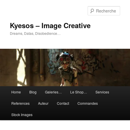
Aller
Aller
au
au
Rech
contenu
contenu
principal
secondaire
Kyesos – Image Creative
Dreams, Datas, Disobedience…
Menu
Home
Blog
Galeries…
Le Shop…
Services
principal
References
Auteur
Contact
Commandes
Stock Images