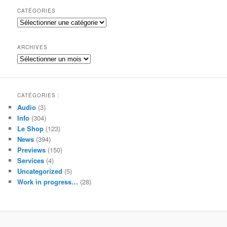
h
CATÉGORIES
e
Catégories
r
c
h
ARCHIVES
e
Archives
CATÉGORIES :
Audio
(3)
Info
(304)
Le Shop
(123)
News
(394)
Previews
(150)
Services
(4)
Uncategorized
(5)
Work in progress…
(28)