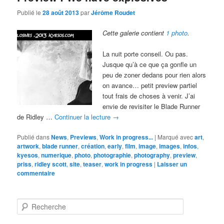
Publié le
28 août 2013
par
Jérôme Roudet
Cette galerie contient
1 photo
.
La nuit porte conseil. Ou pas.
Jusque qu’à ce que ça gonfle un
peu de zoner dedans pour rien alors
on avance… petit preview partiel
tout frais de choses à venir. J’ai
envie de revisiter le Blade Runner
de Ridley …
Continuer la lecture
→
Publié dans
News
,
Previews
,
Work in progress...
|
Marqué avec
art
,
artwork
,
blade runner
,
création
,
early
,
film
,
image
,
images
,
infos
,
kyesos
,
numerique
,
photo
,
photographie
,
photography
,
preview
,
priss
,
ridley scott
,
site
,
teaser
,
work in progress
|
Laisser un
commentaire
R
e
c