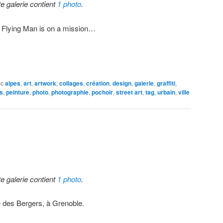
te galerie contient
1 photo
.
 Flying Man is on a mission…
ec
alpes
,
art
,
artwork
,
collages
,
création
,
design
,
galerie
,
graffiti
,
s
,
peinture
,
photo
,
photographie
,
pochoir
,
street art
,
tag
,
urbain
,
ville
te galerie contient
1 photo
.
 des Bergers, à Grenoble.