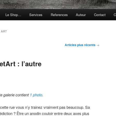
Le Shop…
Services
References
Auteur
Contact
C
 ART
Articles plus récents
→
tArt : l’autre
te galerie contient
1 photo
.
 cette rue vous n’y trainez vraiment pas beaucoup. Sa
édiction ? Être un anodin couloir entre deux axes plus