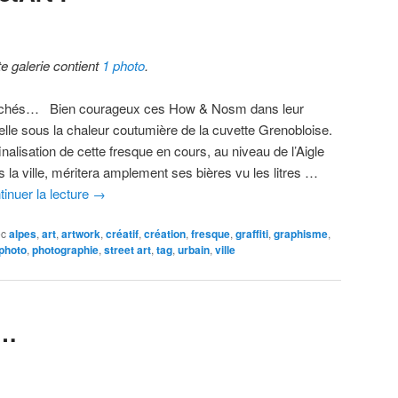
te galerie contient
1 photo
.
chés… Bien courageux ces How & Nosm dans leur
elle sous la chaleur coutumière de la cuvette Grenobloise.
inalisation de cette fresque en cours, au niveau de l’Aigle
 la ville, méritera amplement ses bières vu les litres …
tinuer la lecture
→
ec
alpes
,
art
,
artwork
,
créatif
,
création
,
fresque
,
graffiti
,
graphisme
,
photo
,
photographie
,
street art
,
tag
,
urbain
,
ville
t…