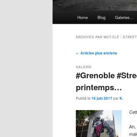
Menu
Home
Blog
Galeries…
principal
ARCHIVES PAR MOT-CLÉ :
STREET
Navigation
←
Articles plus anciens
des
articles
GALERIE
#Grenoble #Stree
printemps…
Publié le
16 juin 2017
par
K.
Cet
Ah,
mal