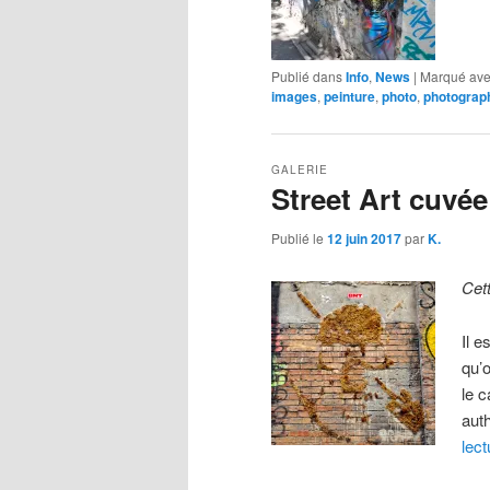
Publié dans
Info
,
News
|
Marqué av
images
,
peinture
,
photo
,
photograp
GALERIE
Street Art cuvée
Publié le
12 juin 2017
par
K.
Cet
Il 
qu’o
le c
aut
lec