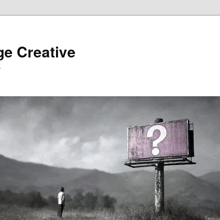
ge Creative
…