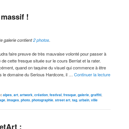
massif !
te galerie contient
2 photos
.
faudra faire preuve de très mauvaise volonté pour passer à
 de cette fresque située sur le cours Berriat et la rater.
cément, quand on taquine du visuel qui commence à être
s le domaine du Serious Hardcore, il …
Continuer la lecture
ec
alpes
,
art
,
artwork
,
création
,
festival
,
fresque
,
galerie
,
graffiti
,
age
,
images
,
photo
,
photographie
,
street art
,
tag
,
urbain
,
ville
etArt :