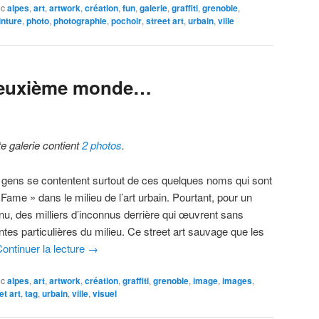
ec
alpes
,
art
,
artwork
,
création
,
fun
,
galerie
,
graffiti
,
grenoble
,
inture
,
photo
,
photographie
,
pochoir
,
street art
,
urbain
,
ville
 deuxième monde…
te galerie contient
2 photos
.
 gens se contentent surtout de ces quelques noms qui sont
 Fame » dans le milieu de l’art urbain. Pourtant, pour un
nu, des milliers d’inconnus derrière qui œuvrent sans
ntes particulières du milieu. Ce street art sauvage que les
ontinuer la lecture
→
ec
alpes
,
art
,
artwork
,
création
,
graffiti
,
grenoble
,
image
,
images
,
et art
,
tag
,
urbain
,
ville
,
visuel