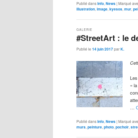
Publié dans
Info
,
News
|
Marqué av
illustration
,
image
,
kyesos
,
mur
,
pe
GALERIE
#StreetArt : le
Publié le
14 juin 2017
par
K.
Cet
Les
« la
con
atte
…
C
Publié dans
Info
,
News
|
Marqué av
murs
,
peinture
,
photo
,
pochoir
,
stre