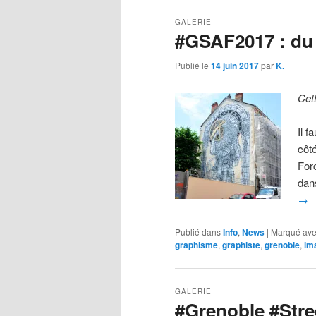
GALERIE
#GSAF2017 : du 
Publié le
14 juin 2017
par
K.
Cet
Il 
côté
For
dan
→
Publié dans
Info
,
News
|
Marqué av
graphisme
,
graphiste
,
grenoble
,
im
GALERIE
#Grenoble #Stre