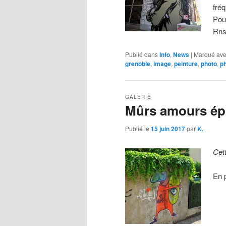
fré
Pou
Rn
Publié dans
Info
,
News
|
Marqué av
grenoble
,
image
,
peinture
,
photo
,
p
GALERIE
Mûrs amours é
Publié le
15 juin 2017
par
K.
Cet
En 