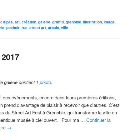
ec
alpes
,
art
,
création
,
galerie
,
graffiti
,
grenoble
,
illustration
,
image
,
hie
,
pochoir
,
rue
,
street art
,
urbain
,
ville
 2017
te galerie contient
1 photo
.
est des évènements, encore dans leurs premières éditions,
n prend d’avantage de plaisir à recevoir que d’autres. C’est
as du Street Art Fest à Grenoble, qui transforme la ville en
hentique musée à ciel ouvert. Pour ma …
Continuer la
ture
→