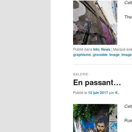
Cet
The
Publié dans
Info
,
News
|
Marqué av
graphisme
,
grenoble
,
image
,
image
GALERIE
En passant…
Publié le
12 juin 2017
par
K.
Cet
Rue