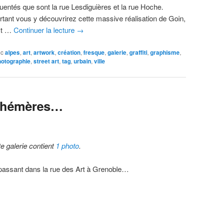
quentés que sont la rue Lesdiguières et la rue Hoche.
rtant vous y découvrirez cette massive réalisation de Goin,
st …
Continuer la lecture
→
ec
alpes
,
art
,
artwork
,
création
,
fresque
,
galerie
,
graffiti
,
graphisme
,
hotographie
,
street art
,
tag
,
urbain
,
ville
phémères…
te galerie contient
1 photo
.
passant dans la rue des Art à Grenoble…