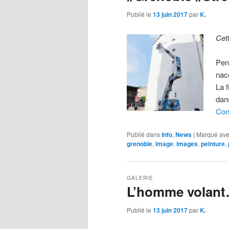
Publié le
13 juin 2017
par
K.
Cet
Per
nac
La f
dans
Con
Publié dans
Info
,
News
|
Marqué av
grenoble
,
image
,
images
,
peinture
,
GALERIE
L’homme volan
Publié le
13 juin 2017
par
K.