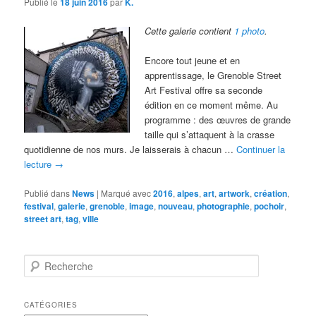
Publié le
18 juin 2016
par
K.
Cette galerie contient
1 photo
.
Encore tout jeune et en
apprentissage, le Grenoble Street
Art Festival offre sa seconde
édition en ce moment même. Au
programme : des œuvres de grande
taille qui s’attaquent à la crasse
quotidienne de nos murs. Je laisserais à chacun …
Continuer la
lecture
→
Publié dans
News
|
Marqué avec
2016
,
alpes
,
art
,
artwork
,
création
,
festival
,
galerie
,
grenoble
,
image
,
nouveau
,
photographie
,
pochoir
,
street art
,
tag
,
ville
R
e
c
h
CATÉGORIES
e