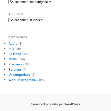
Catégories
r
c
h
ARCHIVES
e
Archives
CATÉGORIES :
Audio
(3)
Info
(304)
Le Shop
(123)
News
(394)
Previews
(150)
Services
(4)
Uncategorized
(5)
Work in progress…
(28)
Fièrement propulsé par WordPress