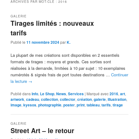
ARCHIVES PAR MOT-CLÉ :
2016
GALERIE
Tirages limités : nouveaux
tarifs
Publié le
11 novembre 2024
par
K.
La plupart de mes créations sont disponibles en 2 essentiels
formats de tirages : moyens et grands. Ces sorties sont
réalisées à la demande, limitées à 10 par sujet : 10 exemplaires
numérotés & signés frais de port toutes destinations …
Continuer
la lecture
→
Publié dans
Info
,
Le Shop
,
News
,
Services
|
Marqué avec
2016
,
art
,
artwork
,
cadeau
,
collection
,
collector
,
création
,
galerie
,
illustration
,
image
,
kyesos
,
photographie
,
poster
,
print
,
tableau
,
tarifs
,
tirage
GALERIE
Street Art – le retour