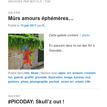
ARCHIVES PAR MOT-CLÉ :
FUN
GALERIE
Mûrs amours éphémères…
Publié le
15 juin 2017
par
K.
Cette galerie contient
1 photo
.
En passant dans la rue des Art à
Grenoble…
Publié dans
Info
,
News
|
Marqué avec
alpes
,
art
,
artwork
,
création
,
fun
,
galerie
,
graffiti
,
grenoble
,
illustration
,
image
,
kyesos
,
mur
,
peinture
,
photo
,
photographie
,
pochoir
,
street art
,
urbain
,
ville
GALERIE
#PICODAY: Skull’z out !