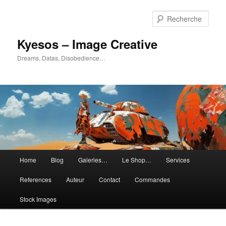
Aller
Aller
au
au
Rech
contenu
contenu
principal
secondaire
Kyesos – Image Creative
Dreams, Datas, Disobedience…
Menu
Home
Blog
Galeries…
Le Shop…
Services
principal
References
Auteur
Contact
Commandes
Stock Images