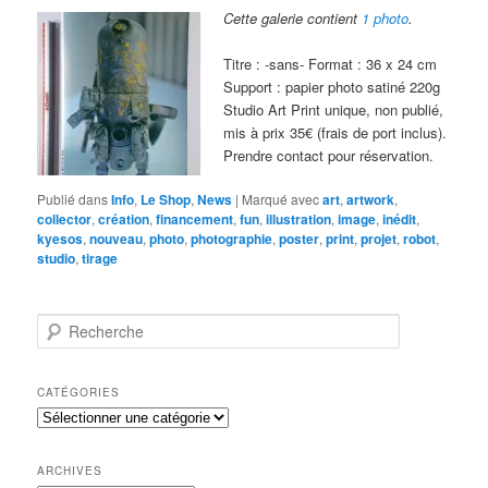
Cette galerie contient
1 photo
.
Titre : -sans- Format : 36 x 24 cm
Support : papier photo satiné 220g
Studio Art Print unique, non publié,
mis à prix 35€ (frais de port inclus).
Prendre contact pour réservation.
Publié dans
Info
,
Le Shop
,
News
|
Marqué avec
art
,
artwork
,
collector
,
création
,
financement
,
fun
,
illustration
,
image
,
inédit
,
kyesos
,
nouveau
,
photo
,
photographie
,
poster
,
print
,
projet
,
robot
,
studio
,
tirage
R
e
c
h
CATÉGORIES
e
Catégories
r
c
h
ARCHIVES