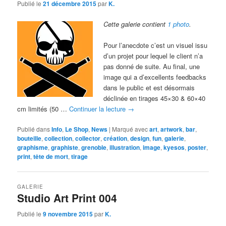
Publié le
21 décembre 2015
par
K.
Cette galerie contient
1 photo
.
Pour l’anecdote c’est un visuel issu
d’un projet pour lequel le client n’a
pas donné de suite. Au final, une
image qui a d’excellents feedbacks
dans le public et est désormais
déclinée en tirages 45×30 & 60×40
cm limités (50 …
Continuer la lecture
→
Publié dans
Info
,
Le Shop
,
News
|
Marqué avec
art
,
artwork
,
bar
,
bouteille
,
collection
,
collector
,
création
,
design
,
fun
,
galerie
,
graphisme
,
graphiste
,
grenoble
,
illustration
,
image
,
kyesos
,
poster
,
print
,
tête de mort
,
tirage
GALERIE
Studio Art Print 004
Publié le
9 novembre 2015
par
K.