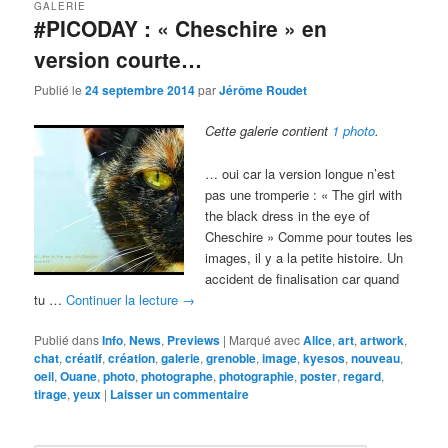
GALERIE
#PICODAY : « Cheschire » en
version courte…
Publié le
24 septembre 2014
par
Jérôme Roudet
Cette galerie contient
1 photo
.
… oui car la version longue n’est
pas une tromperie : « The girl with
the black dress in the eye of
Cheschire » Comme pour toutes les
images, il y a la petite histoire. Un
accident de finalisation car quand
tu …
Continuer la lecture
→
Publié dans
Info
,
News
,
Previews
|
Marqué avec
Alice
,
art
,
artwork
,
chat
,
créatif
,
création
,
galerie
,
grenoble
,
image
,
kyesos
,
nouveau
,
oeil
,
Ouane
,
photo
,
photographe
,
photographie
,
poster
,
regard
,
tirage
,
yeux
|
Laisser un commentaire