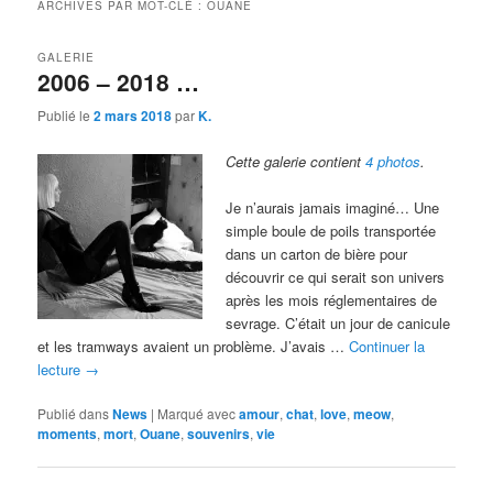
ARCHIVES PAR MOT-CLÉ :
OUANE
GALERIE
2006 – 2018 …
Publié le
2 mars 2018
par
K.
Cette galerie contient
4 photos
.
Je n’aurais jamais imaginé… Une
simple boule de poils transportée
dans un carton de bière pour
découvrir ce qui serait son univers
après les mois réglementaires de
sevrage. C’était un jour de canicule
et les tramways avaient un problème. J’avais …
Continuer la
lecture
→
Publié dans
News
|
Marqué avec
amour
,
chat
,
love
,
meow
,
moments
,
mort
,
Ouane
,
souvenirs
,
vie