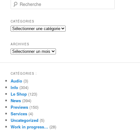
R
e
c
h
CATÉGORIES
e
Catégories
r
c
h
ARCHIVES
e
Archives
CATÉGORIES :
Audio
(3)
Info
(304)
Le Shop
(123)
News
(394)
Previews
(150)
Services
(4)
Uncategorized
(5)
Work in progress…
(28)