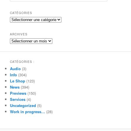
e
c
h
CATÉGORIES
e
Catégories
r
c
h
ARCHIVES
e
Archives
CATÉGORIES :
Audio
(3)
Info
(304)
Le Shop
(123)
News
(394)
Previews
(150)
Services
(4)
Uncategorized
(5)
Work in progress…
(28)