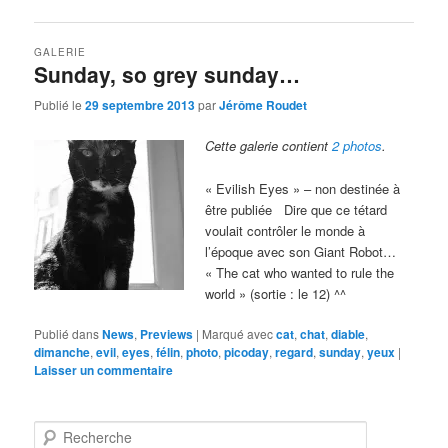
GALERIE
Sunday, so grey sunday…
Publié le
29 septembre 2013
par
Jérôme Roudet
Cette galerie contient
2 photos
.
« Evilish Eyes » – non destinée à
être publiée Dire que ce tétard
voulait contrôler le monde à
l’époque avec son Giant Robot…
« The cat who wanted to rule the
world » (sortie : le 12) ^^
Publié dans
News
,
Previews
|
Marqué avec
cat
,
chat
,
diable
,
dimanche
,
evil
,
eyes
,
félin
,
photo
,
picoday
,
regard
,
sunday
,
yeux
|
Laisser un commentaire
R