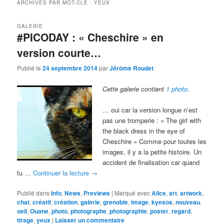
ARCHIVES PAR MOT-CLÉ :
YEUX
GALERIE
#PICODAY : « Cheschire » en
version courte…
Publié le
24 septembre 2014
par
Jérôme Roudet
Cette galerie contient
1 photo
.
… oui car la version longue n’est
pas une tromperie : « The girl with
the black dress in the eye of
Cheschire » Comme pour toutes les
images, il y a la petite histoire. Un
accident de finalisation car quand
tu …
Continuer la lecture
→
Publié dans
Info
,
News
,
Previews
|
Marqué avec
Alice
,
art
,
artwork
,
chat
,
créatif
,
création
,
galerie
,
grenoble
,
image
,
kyesos
,
nouveau
,
oeil
,
Ouane
,
photo
,
photographe
,
photographie
,
poster
,
regard
,
tirage
,
yeux
|
Laisser un commentaire